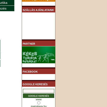
sztika
ezés
SZÁLLÁS AJÁNLATAINK
PARTNER
FACEBOOK
GOOGLE KERESÉS
www
matrahegy.hu