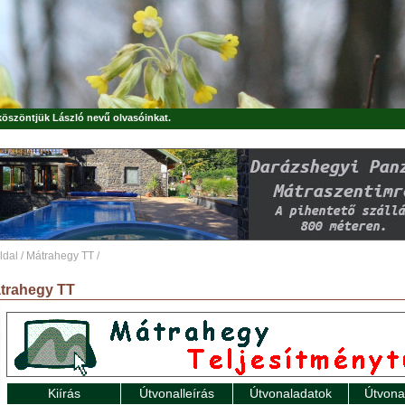
 köszöntjük
László
nevű olvasóinkat.
ldal
/
Mátrahegy TT
/
trahegy TT
Kiírás
Útvonalleírás
Útvonaladatok
Útvona