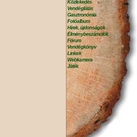
Közlekedés
Vendéglátás
Gasztronómia
Fotóalbum
Hírek, újdonságok
Élménybeszámolók
Fórum
Vendégkönyv
Linkek
Webkamera
Játék