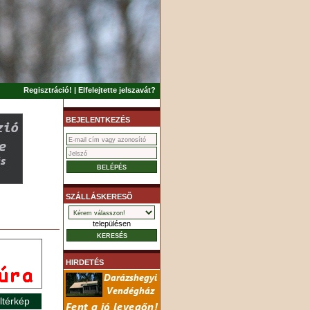
Regisztráció!
|
Elfelejtette jelszavát?
BEJELENTKEZÉS
SZÁLLÁSKERESÕ
településen
HIRDETÉS
ltérkép