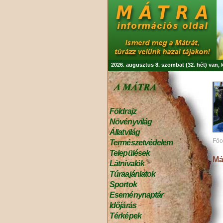
2026. augusztus 8. szombat (32. hét) van,
Földrajz
Növényvilág
Állatvilág
Főo
Természetvédelem
Települések
Má
Látnivalók
Túraajánlatok
Sportok
Eseménynaptár
Időjárás
Térképek