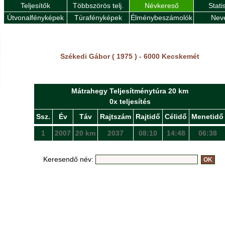
Teljesítők
Többszörös telj.
Névkereső
Stati
Útvonalfényképek
Túrafényképek
Élménybeszámolók
Nev
Székedi Gábor ( 1975 ) - 6000 Kecskemét
Mátrahegy Teljesítménytúra 20 km
0x teljesítés
Ssz.
Év
Táv
Rajtszám
Rajtidő
Célidő
Menetidő
1
2007
20 km
2037
08:10
14:48
06:38
Keresendő név: