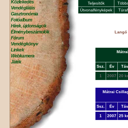
Közlekedés
Teljesítők
Többs
Vendéglátás
Útvonalfényképek
Túra
Gasztronómia
Fotóalbum
Hírek, újdonságok
Élménybeszámolók
Langó 
Fórum
Vendégkönyv
Linkek
Mátra
Webkamera
Játék
Ssz.
Év
Tá
1
2007
20 k
Mátrai Csill
Ssz.
Év
Tá
1
2007
25 k