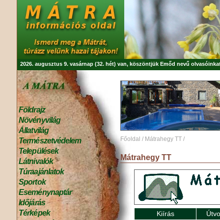
2026. augusztus 9. vasárnap (32. hét) van, köszöntjük
Emőd
nevű olvasóinkat
Földrajz
Növényvilág
Állatvilág
Főoldal
/
Mátrahegy TT
/
Természetvédelem
Települések
Mátrahegy TT
Látnivalók
Túraajánlatok
Sportok
Eseménynaptár
Időjárás
Térképek
Kiírás
Útvo