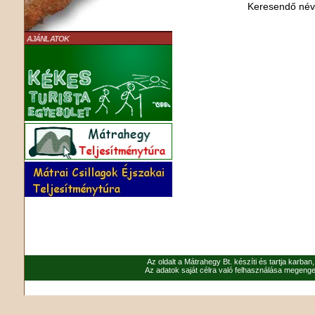
Keresendő né
AJÁNLATOK
Az oldalt a Mátrahegy Bt. készíti és tartja karban
Az adatok saját célra való felhasználása megenged