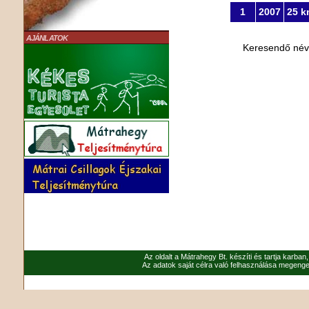
1
2007
25 k
AJÁNLATOK
Keresendő né
Az oldalt a Mátrahegy Bt. készíti és tartja karban
Az adatok saját célra való felhasználása megenged