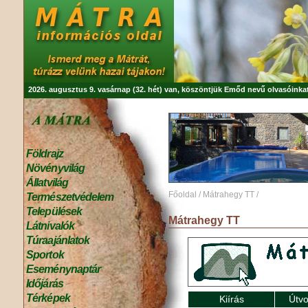
2026. augusztus 9. vasárnap (32. hét) van, köszöntjük
Emőd
nevű olvasóinkat
Földrajz
Növényvilág
Állatvilág
Főoldal
/
Mátrahegy TT
/
Természetvédelem
Települések
Mátrahegy TT
Látnivalók
Túraajánlatok
Sportok
Eseménynaptár
Időjárás
Térképek
Kiírás
Útvo