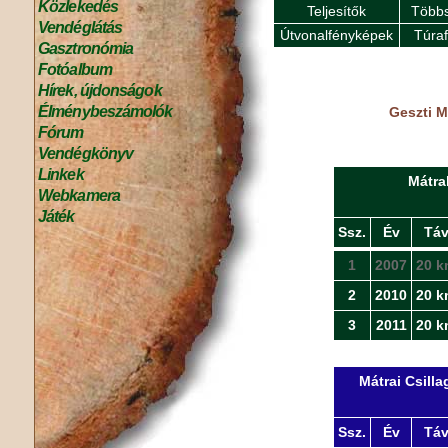
Közlekedés
Teljesítők
Többs
Vendéglátás
Útvonalfényképek
Túra
Gasztronómia
Fotóalbum
Hírek, újdonságok
Élménybeszámolók
Geszti M
Fórum
Vendégkönyv
Linkek
Mátra
Webkamera
Játék
Ssz.
Év
Tá
1
2007
20 k
2
2010
20 k
3
2011
20 k
Mátrai Csill
Ssz.
Év
Tá