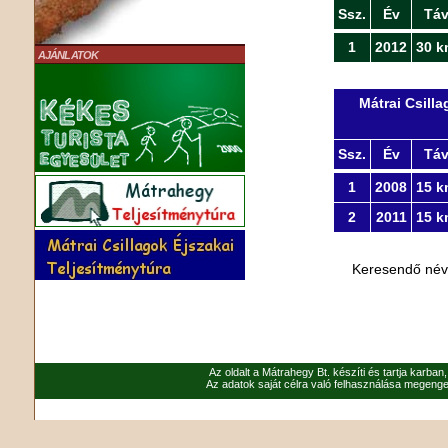
Ssz.
Év
Tá
1
2012
30 k
AJÁNLATOK
Mátrai Csill
Ssz.
Év
Tá
1
2008
15 k
2
2011
15 k
Keresendő né
Az oldalt a Mátrahegy Bt. készíti és tartja karban
Az adatok saját célra való felhasználása megenged