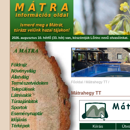
2026. augusztus 10. hétfő (33. hét) van, köszöntjük
Lőrinc
nevű olvasóinkat.
Földrajz
Növényvilág
Állatvilág
Főoldal
/
Mátrahegy TT
/
Természetvédelem
Települések
Mátrahegy TT
Látnivalók
Túraajánlatok
Sportok
Eseménynaptár
Időjárás
Térképek
Kiírás
Útvo