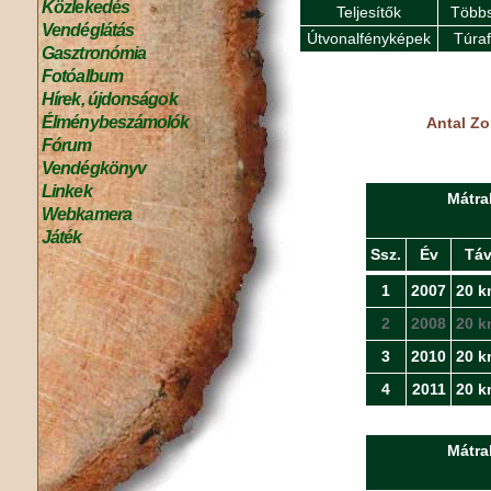
Közlekedés
Teljesítők
Többs
Vendéglátás
Útvonalfényképek
Túra
Gasztronómia
Fotóalbum
Hírek, újdonságok
Élménybeszámolók
Antal Zo
Fórum
Vendégkönyv
Linkek
Mátra
Webkamera
Játék
Ssz.
Év
Tá
1
2007
20 k
2
2008
20 k
3
2010
20 k
4
2011
20 k
Mátra