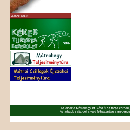
AJÁNLATOK
Az oldalt a Mátrahegy Bt. készíti és tartja karban
Az adatok saját célra való felhasználása megenged