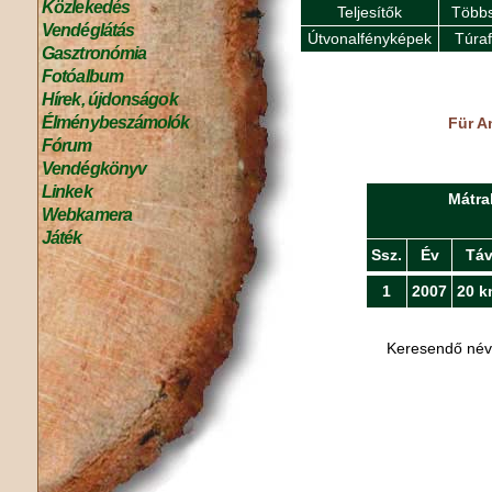
Közlekedés
Teljesítők
Többs
Vendéglátás
Útvonalfényképek
Túra
Gasztronómia
Fotóalbum
Hírek, újdonságok
Élménybeszámolók
Für A
Fórum
Vendégkönyv
Linkek
Mátra
Webkamera
Játék
Ssz.
Év
Tá
1
2007
20 k
Keresendő né