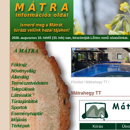
2026. augusztus 10. hétfő (33. hét) van, köszöntjük
Lőrinc
nevű olvasóinkat.
Földrajz
Növényvilág
Állatvilág
Főoldal
/
Mátrahegy TT
/
Természetvédelem
Települések
Mátrahegy TT
Látnivalók
Túraajánlatok
Sportok
Eseménynaptár
Időjárás
Térképek
Kiírás
Útvo