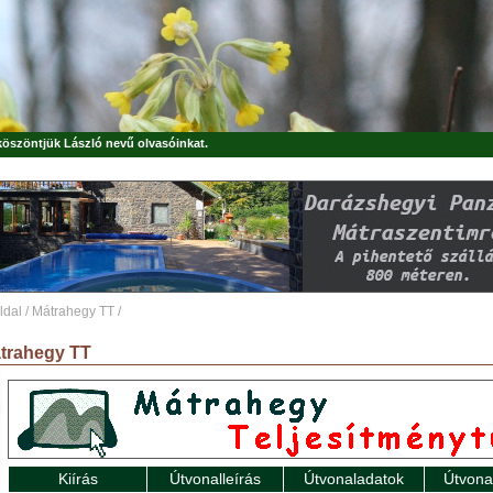
 köszöntjük
László
nevű olvasóinkat.
ldal
/
Mátrahegy TT
/
trahegy TT
Kiírás
Útvonalleírás
Útvonaladatok
Útvona