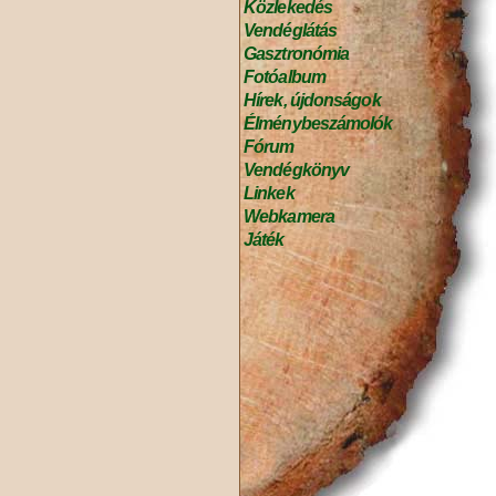
Közlekedés
Vendéglátás
Gasztronómia
Fotóalbum
Hírek, újdonságok
Élménybeszámolók
Fórum
Vendégkönyv
Linkek
Webkamera
Játék