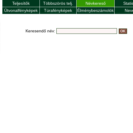
Teljesítők
Többszörös telj.
Névkereső
Stati
Útvonalfényképek
Túrafényképek
Élménybeszámolók
Nev
Keresendő név: