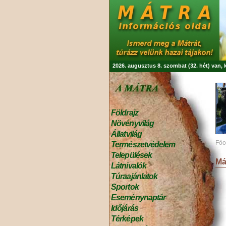
2026. augusztus 8. szombat (32. hét) van,
Földrajz
Növényvilág
Állatvilág
Főo
Természetvédelem
Települések
Má
Látnivalók
Túraajánlatok
Sportok
Eseménynaptár
Időjárás
Térképek