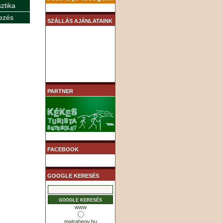
sztika
ezés
SZÁLLÁS AJÁNLATAINK
PARTNER
FACEBOOK
GOOGLE KERESÉS
www
matrahegy.hu