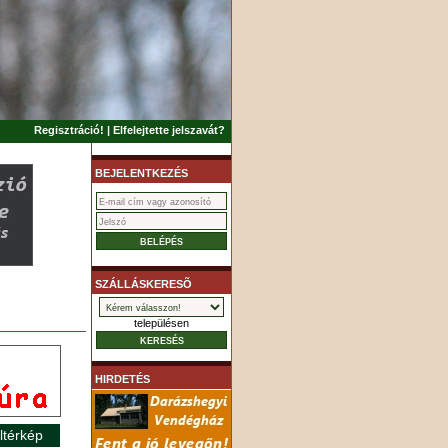
Regisztráció!
|
Elfelejtette jelszavát?
BEJELENTKEZÉS
SZÁLLÁSKERESÕ
településen
HIRDETÉS
ltérkép