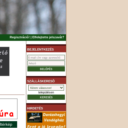
Regisztráció!
|
Elfelejtette jelszavát?
BEJELENTKEZÉS
SZÁLLÁSKERESÕ
településen
HIRDETÉS
ltérkép