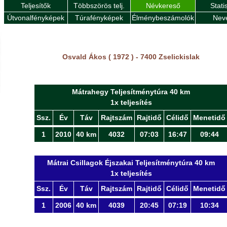
Teljesítők
Többszörös telj.
Névkereső
Stati
Útvonalfényképek
Túrafényképek
Élménybeszámolók
Nev
Osvald Ákos ( 1972 ) - 7400 Zselickislak
Mátrahegy Teljesítménytúra 40 km
1x teljesítés
Ssz.
Év
Táv
Rajtszám
Rajtidő
Célidő
Menetidő
1
2010
40 km
4032
07:03
16:47
09:44
Mátrai Csillagok Éjszakai Teljesítménytúra 40 km
1x teljesítés
Ssz.
Év
Táv
Rajtszám
Rajtidő
Célidő
Menetidő
1
2006
40 km
4039
20:45
07:19
10:34