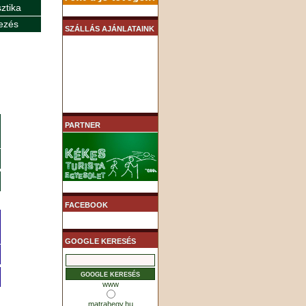
sztika
ezés
SZÁLLÁS AJÁNLATAINK
PARTNER
FACEBOOK
GOOGLE KERESÉS
www
matrahegy.hu