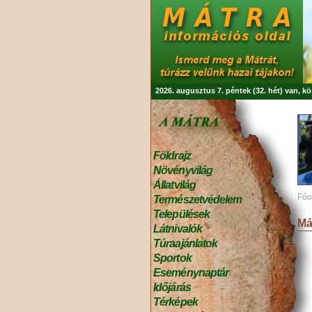
2026. augusztus 7. péntek (32. hét) van, k
Földrajz
Növényvilág
Állatvilág
Főo
Természetvédelem
Települések
Má
Látnivalók
Túraajánlatok
Sportok
Eseménynaptár
Időjárás
Térképek