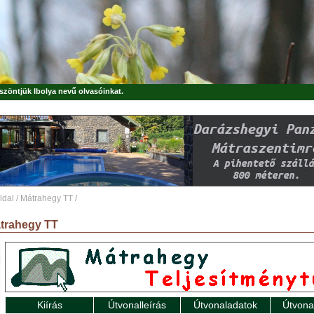
öszöntjük
Ibolya
nevű olvasóinkat.
ldal
/
Mátrahegy TT
/
trahegy TT
Kiírás
Útvonalleírás
Útvonaladatok
Útvona