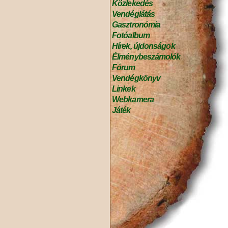
Közlekedés
Vendéglátás
Gasztronómia
Fotóalbum
Hírek, újdonságok
Élménybeszámolók
Fórum
Vendégkönyv
Linkek
Webkamera
Játék