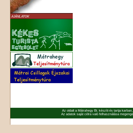
AJÁNLATOK
Az oldalt a Mátrahegy Bt. készíti és tartja karban
Az adatok saját célra való felhasználása megenged