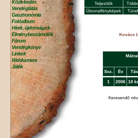
Közlekedés
Teljesítők
Többs
Vendéglátás
Útvonalfényképek
Túra
Gasztronómia
Fotóalbum
Hírek, újdonságok
Élménybeszámolók
Kovács L
Fórum
Vendégkönyv
Linkek
Mátra
Webkamera
Játék
Ssz.
Év
Tá
1
2006
10 k
Keresendő né