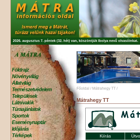
2026. augusztus 7. péntek (32. hét) van, köszöntjük
Ibolya
nevű olvasóinkat.
Földrajz
Növényvilág
Állatvilág
Főoldal
/
Mátrahegy TT
/
Természetvédelem
Települések
Mátrahegy TT
Látnivalók
Túraajánlatok
Sportok
Eseménynaptár
Időjárás
Térképek
Kiírás
Útvo