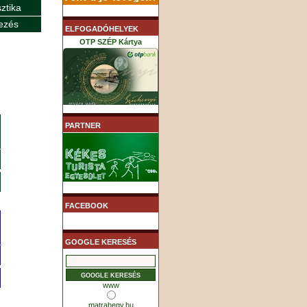
sztika
ezés
ELFOGADÓHELYEK
OTP SZÉP Kártya
K&H SZÉP Kártya
PARTNER
MHB (MKB) SZÉP Kártya
FACEBOOK
GOOGLE KERESÉS
www
matrahegy.hu