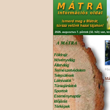
2026. augusztus 7. péntek (32. hét) van, k
Földrajz
Növényvilág
Állatvilág
Főo
Természetvédelem
Települések
Má
Látnivalók
Túraajánlatok
Sportok
Eseménynaptár
Időjárás
Térképek