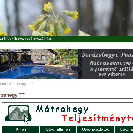
öszöntjük
Ibolya
nevű olvasóinkat.
ldal
/
Mátrahegy TT
/
trahegy TT
Kiírás
Útvonalleírás
Útvonaladatok
Útvona