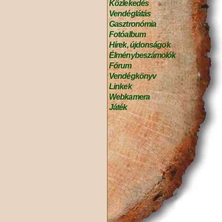
Közlekedés
Vendéglátás
Gasztronómia
Fotóalbum
Hírek, újdonságok
Élménybeszámolók
Fórum
Vendégkönyv
Linkek
Webkamera
Játék