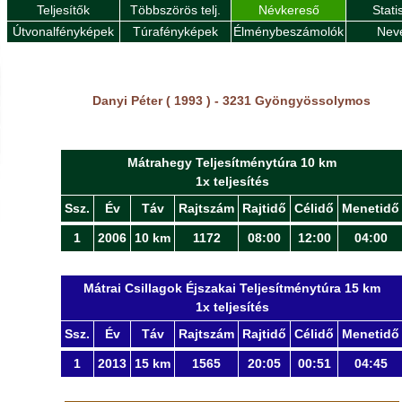
Teljesítők
Többszörös telj.
Névkereső
Stati
Útvonalfényképek
Túrafényképek
Élménybeszámolók
Nev
Danyi Péter ( 1993 ) - 3231 Gyöngyössolymos
Mátrahegy Teljesítménytúra 10 km
1x teljesítés
Ssz.
Év
Táv
Rajtszám
Rajtidő
Célidő
Menetidő
1
2006
10 km
1172
08:00
12:00
04:00
Mátrai Csillagok Éjszakai Teljesítménytúra 15 km
1x teljesítés
Ssz.
Év
Táv
Rajtszám
Rajtidő
Célidő
Menetidő
1
2013
15 km
1565
20:05
00:51
04:45