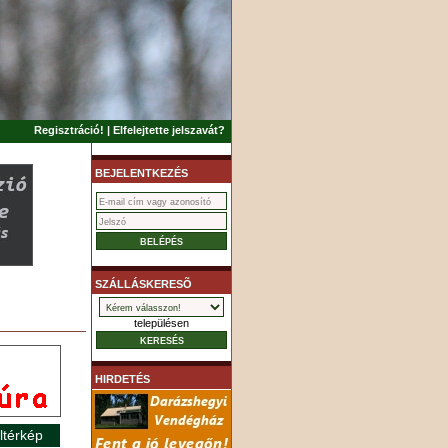
Regisztráció!
|
Elfelejtette jelszavát?
BEJELENTKEZÉS
SZÁLLÁSKERESÕ
településen
HIRDETÉS
ltérkép