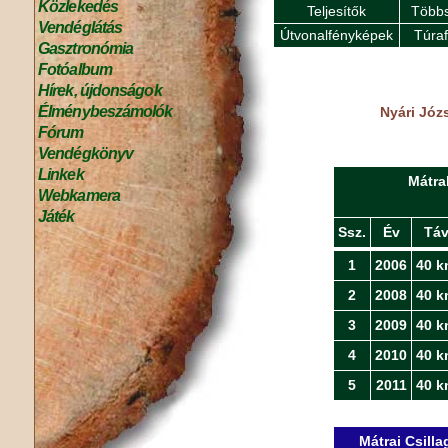
Közlekedés
Teljesítők
Többs
Vendéglátás
Útvonalfényképek
Túra
Gasztronómia
Fotóalbum
Hírek, újdonságok
Élménybeszámolók
Nyári Józ
Fórum
Vendégkönyv
Linkek
Mátra
Webkamera
Játék
Ssz.
Év
Tá
1
2006
40 k
2
2008
40 k
3
2009
40 k
4
2010
40 k
5
2011
40 k
Mátrai Csill