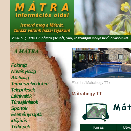
2026. augusztus 7. péntek (32. hét) van, köszöntjük
Ibolya
nevű olvasóinkat.
Földrajz
Növényvilág
Állatvilág
Főoldal
/
Mátrahegy TT
/
Természetvédelem
Települések
Mátrahegy TT
Látnivalók
Túraajánlatok
Sportok
Eseménynaptár
Időjárás
Térképek
Kiírás
Útvo