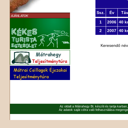
Ssz.
Év
Tá
AJÁNLATOK
1
2006
40 k
2
2007
40 k
Keresendő né
Az oldalt a Mátrahegy Bt. készíti és tartja karban
Az adatok saját célra való felhasználása megenged