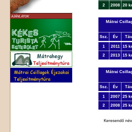
2
2008
20 k
AJÁNLATOK
Mátrai Csill
Ssz.
Év
Tá
1
2011
15 k
2
2013
15 k
Mátrai Csill
Ssz.
Év
Tá
1
2007
25 k
2
2008
25 k
Keresendő né