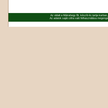
Az oldalt a Mátrahegy Bt. készíti és tartja karban
Az adatok saját célra való felhasználása megenged