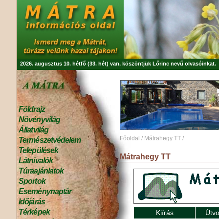
2026. augusztus 10. hétfő (33. hét) van, köszöntjük
Lőrinc
nevű olvasóinkat.
Földrajz
Növényvilág
Állatvilág
Főoldal
/
Mátrahegy TT
/
Természetvédelem
Települések
Mátrahegy TT
Látnivalók
Túraajánlatok
Sportok
Eseménynaptár
Időjárás
Térképek
Kiírás
Útvo