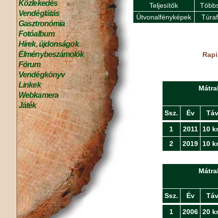
Közlekedés
Teljesítők
Többs
Vendéglátás
Útvonalfényképek
Túra
Gasztronómia
Fotóalbum
Hírek, újdonságok
Élménybeszámolók
Rapi
Fórum
Vendégkönyv
Linkek
Mátra
Webkamera
Játék
Ssz.
Év
Tá
1
2011
10 k
2
2019
10 k
Mátra
Ssz.
Év
Tá
1
2006
20 k