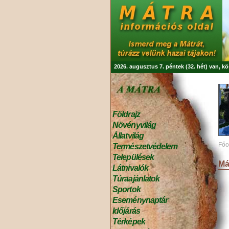
2026. augusztus 7. péntek (32. hét) van, k
Földrajz
Növényvilág
Állatvilág
Főo
Természetvédelem
Települések
Má
Látnivalók
Túraajánlatok
Sportok
Eseménynaptár
Időjárás
Térképek