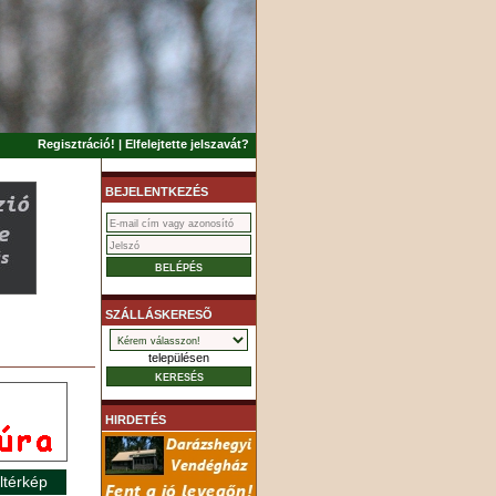
Regisztráció!
|
Elfelejtette jelszavát?
BEJELENTKEZÉS
SZÁLLÁSKERESÕ
településen
HIRDETÉS
ltérkép