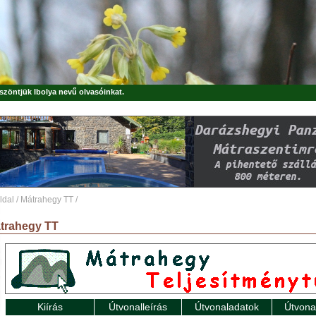
öszöntjük
Ibolya
nevű olvasóinkat.
ldal
/
Mátrahegy TT
/
trahegy TT
Kiírás
Útvonalleírás
Útvonaladatok
Útvona