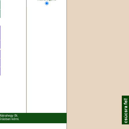
 Mátrahegy Bt.
írásban kérni.