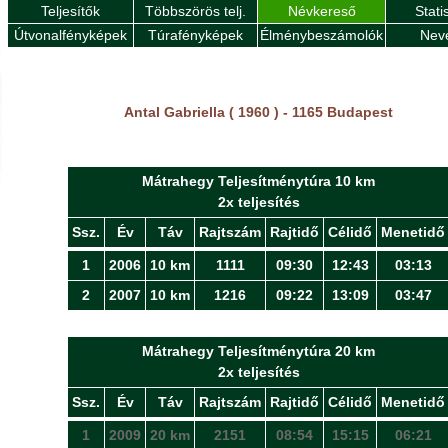
Teljesítők
Többszörös telj.
Névkereső
Stati
Útvonalfényképek
Túrafényképek
Élménybeszámolók
Nev
Antal Gabriella ( 1960 ) - 1165 Budapest
Mátrahegy Teljesítménytúra 10 km
2x teljesítés
Ssz.
Év
Táv
Rajtszám
Rajtidő
Célidő
Menetidő
1
2006
10 km
1111
09:30
12:43
03:13
2
2007
10 km
1216
09:22
13:09
03:47
Mátrahegy Teljesítménytúra 20 km
2x teljesítés
Ssz.
Év
Táv
Rajtszám
Rajtidő
Célidő
Menetidő
1
2009
20 km
2151
08:54
15:15
06:21