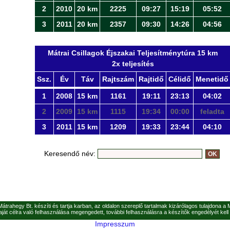
2
2010
20 km
2225
09:27
15:19
05:52
3
2011
20 km
2357
09:30
14:26
04:56
Mátrai Csillagok Éjszakai Teljesítménytúra 15 km
2x teljesítés
Ssz.
Év
Táv
Rajtszám
Rajtidő
Célidő
Menetidő
1
2008
15 km
1161
19:11
23:13
04:02
2
2009
15 km
1115
19:34
00:00
feladta
3
2011
15 km
1209
19:33
23:44
04:10
Keresendő név:
 Mátrahegy Bt. készíti és tartja karban, az oldalon szereplő tartalmak kizárólagos tulajdona a
ját célra való felhasználása megengedett, további felhasználásra a készítők engedélyét kell 
Impresszum