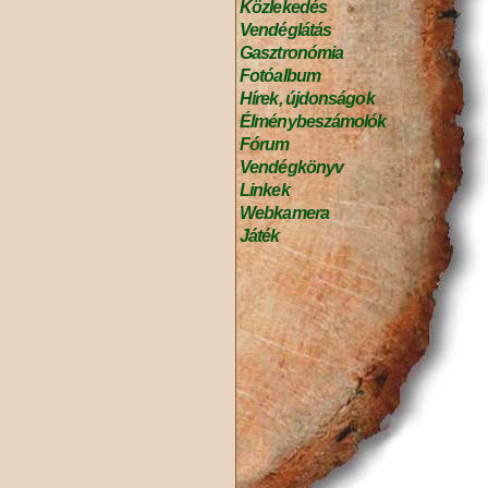
Közlekedés
Vendéglátás
Gasztronómia
Fotóalbum
Hírek, újdonságok
Élménybeszámolók
Fórum
Vendégkönyv
Linkek
Webkamera
Játék