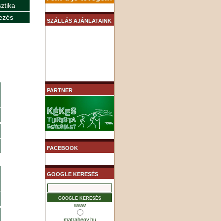
sztika
ezés
SZÁLLÁS AJÁNLATAINK
PARTNER
FACEBOOK
GOOGLE KERESÉS
www
matrahegy.hu