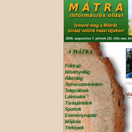
2026. augusztus 7. péntek (32. hét) van, k
Földrajz
Növényvilág
Állatvilág
Főo
Természetvédelem
Települések
Má
Látnivalók
Túraajánlatok
Sportok
Eseménynaptár
Időjárás
Térképek