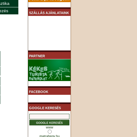
sztika
ezés
SZÁLLÁS AJÁNLATAINK
PARTNER
FACEBOOK
GOOGLE KERESÉS
www
matrahegy.hu