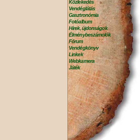
Közlekedés
Vendéglátás
Gasztronómia
Fotóalbum
Hírek, újdonságok
Élménybeszámolók
Fórum
Vendégkönyv
Linkek
Webkamera
Játék