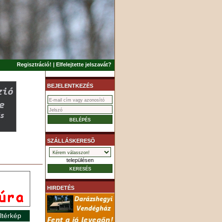
Regisztráció!
|
Elfelejtette jelszavát?
BEJELENTKEZÉS
SZÁLLÁSKERESÕ
településen
HIRDETÉS
ltérkép