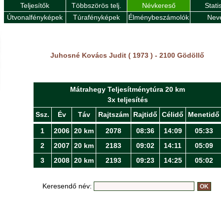
Teljesítők
Többszörös telj.
Névkereső
Stati
Útvonalfényképek
Túrafényképek
Élménybeszámolók
Nev
Juhosné Kovács Judit ( 1973 ) - 2100 Gödöllő
Mátrahegy Teljesítménytúra 20 km
3x teljesítés
Ssz.
Év
Táv
Rajtszám
Rajtidő
Célidő
Menetidő
1
2006
20 km
2078
08:36
14:09
05:33
2
2007
20 km
2183
09:02
14:11
05:09
3
2008
20 km
2193
09:23
14:25
05:02
Keresendő név: