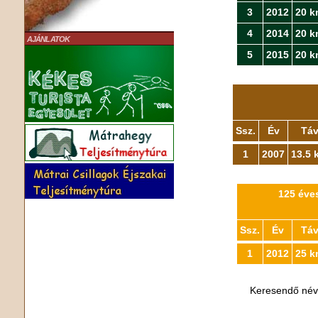
3
2012
20 k
4
2014
20 k
AJÁNLATOK
5
2015
20 k
Ssz.
Év
Tá
1
2007
13.5 
125 éves
Ssz.
Év
Tá
1
2012
25 k
Keresendő né