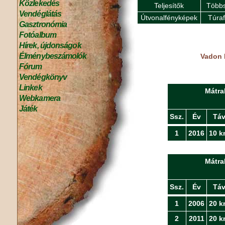
Közlekedés
Teljesítők
Többs
Vendéglátás
Útvonalfényképek
Túra
Gasztronómia
Fotóalbum
Hírek, újdonságok
Élménybeszámolók
Vadon 
Fórum
Vendégkönyv
Linkek
Mátra
Webkamera
Játék
Ssz.
Év
Tá
1
2016
10 k
Mátra
Ssz.
Év
Tá
1
2006
20 k
2
2011
20 k