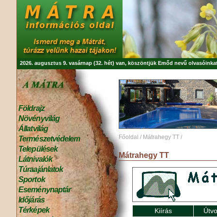
2026. augusztus 9. vasárnap (32. hét) van, köszöntjük
Emőd
nevű olvasóinkat
Földrajz
Növényvilág
Állatvilág
Főoldal
/
Mátrahegy TT
/
Természetvédelem
Települések
Mátrahegy TT
Látnivalók
Túraajánlatok
Sportok
Eseménynaptár
Időjárás
Térképek
Kiírás
Útvo