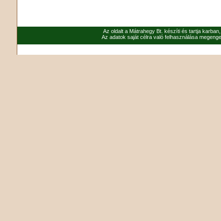
Az oldalt a Mátrahegy Bt. készíti és tartja karban
Az adatok saját célra való felhasználása megenged