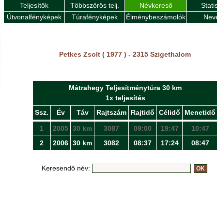
Teljesítők
Többszörös telj.
Névkereső
Stati
Útvonalfényképek
Túrafényképek
Élménybeszámolók
Nev
Petkes Zsolt ( 1977 ) - 2315 Szigethalom
Mátrahegy Teljesítménytúra 30 km
1x teljesítés
Ssz.
Év
Táv
Rajtszám
Rajtidő
Célidő
Menetidő
1
2005
30 km
3087
09:00
19:47
10:47
2
2006
30 km
3082
08:37
17:24
08:47
Keresendő név: