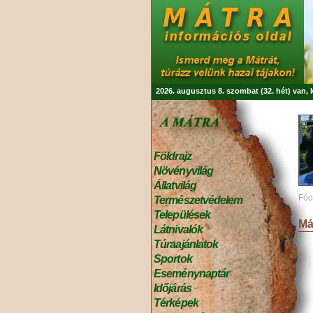
2026. augusztus 8. szombat (32. hét) van,
Földrajz
Növényvilág
Állatvilág
Főo
Természetvédelem
Települések
Má
Látnivalók
Túraajánlatok
Sportok
Eseménynaptár
Időjárás
Térképek