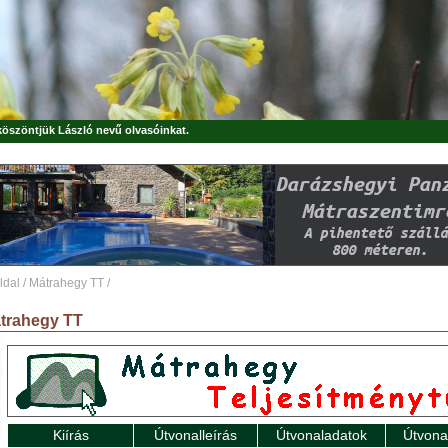
 köszöntjük
László
nevű olvasóinkat.
ldal
/
Mátrahegy TT
/
trahegy TT
Kiírás
Útvonalleírás
Útvonaladatok
Útvona