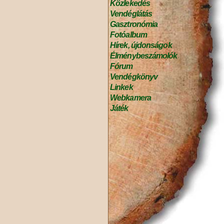
Közlekedés
Vendéglátás
Gasztronómia
Fotóalbum
Hírek, újdonságok
Élménybeszámolók
Fórum
Vendégkönyv
Linkek
Webkamera
Játék