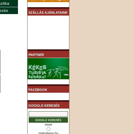
sztika
ezés
SZÁLLÁS AJÁNLATAINK
PARTNER
FACEBOOK
GOOGLE KERESÉS
www
matrahegy.hu