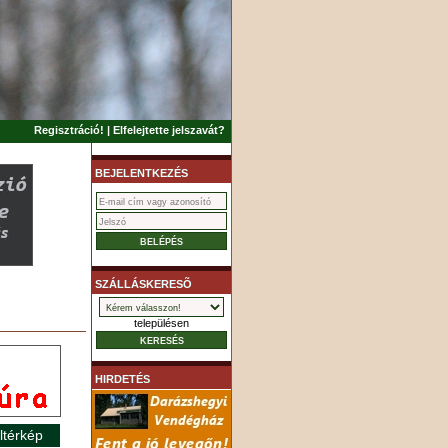
Regisztráció!
|
Elfelejtette jelszavát?
BEJELENTKEZÉS
SZÁLLÁSKERESÕ
településen
HIRDETÉS
ltérkép