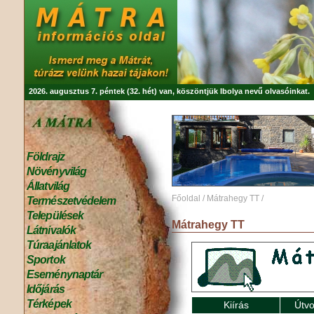
2026. augusztus 7. péntek (32. hét) van, köszöntjük
Ibolya
nevű olvasóinkat.
Földrajz
Növényvilág
Állatvilág
Főoldal
/
Mátrahegy TT
/
Természetvédelem
Települések
Mátrahegy TT
Látnivalók
Túraajánlatok
Sportok
Eseménynaptár
Időjárás
Térképek
Kiírás
Útvo