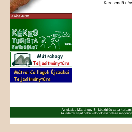
Keresendő né
AJÁNLATOK
Az oldalt a Mátrahegy Bt. készíti és tartja karban
Az adatok saját célra való felhasználása megenged