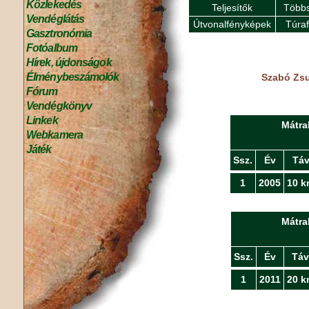
Közlekedés
Teljesítők
Többs
Vendéglátás
Útvonalfényképek
Túra
Gasztronómia
Fotóalbum
Hírek, újdonságok
Élménybeszámolók
Szabó Zsu
Fórum
Vendégkönyv
Linkek
Mátra
Webkamera
Játék
Ssz.
Év
Tá
1
2005
10 k
Mátra
Ssz.
Év
Táv
1
2011
20 k