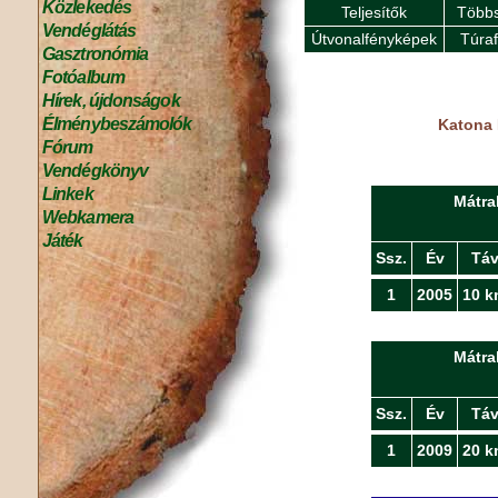
Közlekedés
Teljesítők
Többs
Vendéglátás
Útvonalfényképek
Túra
Gasztronómia
Fotóalbum
Hírek, újdonságok
Élménybeszámolók
Katona 
Fórum
Vendégkönyv
Linkek
Mátra
Webkamera
Játék
Ssz.
Év
Tá
1
2005
10 k
Mátra
Ssz.
Év
Tá
1
2009
20 k