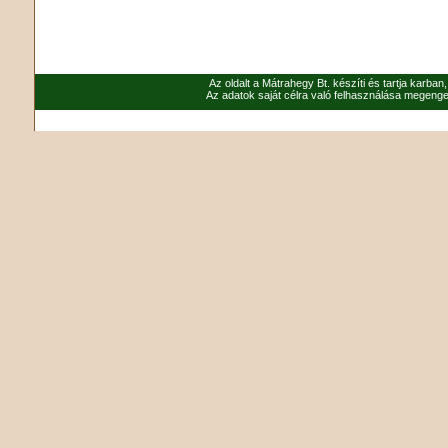
Az oldalt a Mátrahegy Bt. készíti és tartja karban
Az adatok saját célra való felhasználása megenged