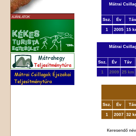
Mátrai Csill
AJÁNLATOK
Ssz.
Év
Tá
1
2005
15 k
Mátrai Csill
Ssz.
Év
Táv
1
2009
25 km
Ssz.
Év
Tá
1
2007
32 k
Keresendő né