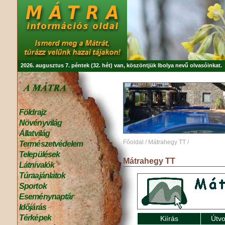
2026. augusztus 7. péntek (32. hét) van, köszöntjük
Ibolya
nevű olvasóinkat.
Földrajz
Növényvilág
Állatvilág
Főoldal
/
Mátrahegy TT
/
Természetvédelem
Települések
Mátrahegy TT
Látnivalók
Túraajánlatok
Sportok
Eseménynaptár
Időjárás
Térképek
Kiírás
Útvo