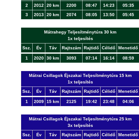
2
2012
20 km
2200
08:47
14:23
05:35
3
2013
20 km
2074
08:05
13:50
05:45
Mátrahegy Teljesítménytúra 30 km
1x teljesítés
Ssz.
Év
Táv
Rajtszám
Rajtidő
Célidő
Menetidő
1
2020
30 km
3093
07:14
16:14
08:59
Mátrai Csillagok Éjszakai Teljesítménytúra 15 km
1x teljesítés
Ssz.
Év
Táv
Rajtszám
Rajtidő
Célidő
Menetidő
1
2009
15 km
2125
19:42
23:48
04:06
Mátrai Csillagok Éjszakai Teljesítménytúra 25 km
3x teljesítés
Ssz.
Év
Táv
Rajtszám
Rajtidő
Célidő
Menetidő