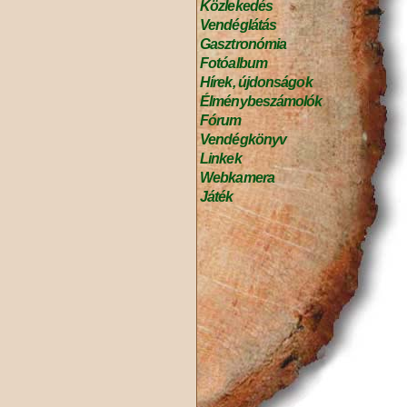
Közlekedés
Vendéglátás
Gasztronómia
Fotóalbum
Hírek, újdonságok
Élménybeszámolók
Fórum
Vendégkönyv
Linkek
Webkamera
Játék