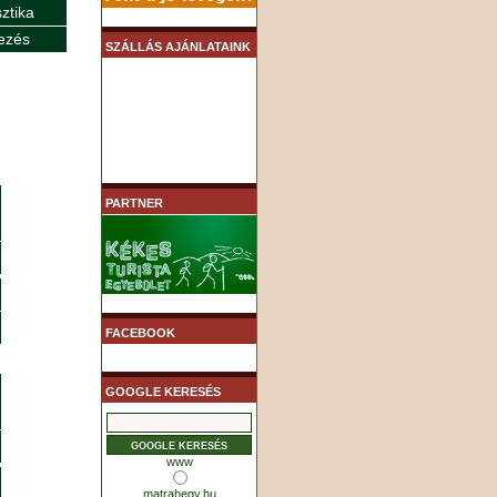
sztika
ezés
SZÁLLÁS AJÁNLATAINK
PARTNER
FACEBOOK
GOOGLE KERESÉS
www
matrahegy.hu