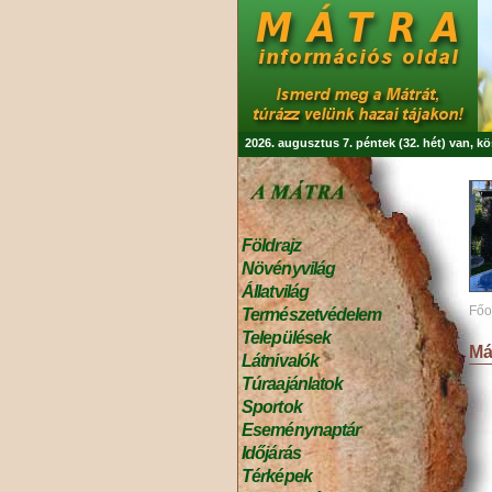
2026. augusztus 7. péntek (32. hét) van, k
Földrajz
Növényvilág
Állatvilág
Főo
Természetvédelem
Települések
Má
Látnivalók
Túraajánlatok
Sportok
Eseménynaptár
Időjárás
Térképek