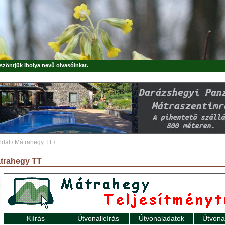
öszöntjük
Ibolya
nevű olvasóinkat.
ldal
/
Mátrahegy TT
/
trahegy TT
Kiírás
Útvonalleírás
Útvonaladatok
Útvona