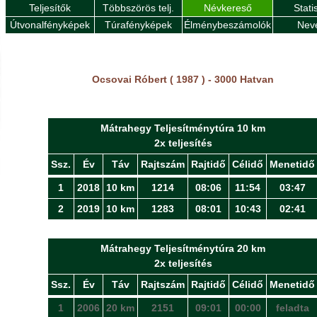
Teljesítők
Többszörös telj.
Névkereső
Stati
Útvonalfényképek
Túrafényképek
Élménybeszámolók
Nev
Ocsovai Róbert ( 1987 ) - 3000 Hatvan
Mátrahegy Teljesítménytúra 10 km
2x teljesítés
Ssz.
Év
Táv
Rajtszám
Rajtidő
Célidő
Menetidő
1
2018
10 km
1214
08:06
11:54
03:47
2
2019
10 km
1283
08:01
10:43
02:41
Mátrahegy Teljesítménytúra 20 km
2x teljesítés
Ssz.
Év
Táv
Rajtszám
Rajtidő
Célidő
Menetidő
1
2006
20 km
2151
09:01
00:00
feladta