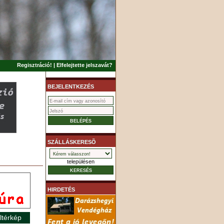
Regisztráció!
|
Elfelejtette jelszavát?
BEJELENTKEZÉS
SZÁLLÁSKERESÕ
településen
HIRDETÉS
ltérkép