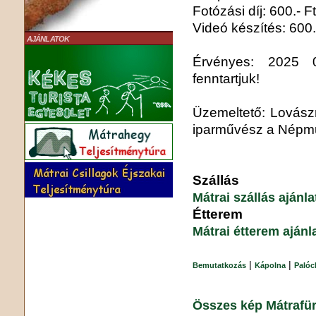
Fotózási díj: 600.- Ft
Videó készítés: 600.-
AJÁNLATOK
Érvényes: 2025 02
fenntartjuk!
Üzemeltető: Lovász
iparművész a Népmű
Szállás
Mátrai szállás ajánl
Étterem
Mátrai étterem ajánl
|
|
Bemutatkozás
Kápolna
Paló
Összes kép Mátrafür