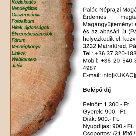
Közlekedés
Vendéglátás
Palóc Néprajzi Mag
Gasztronómia
Érdemes megt
Fotóalbum
Magángyűjteményt é
Hírek, újdonságok
és az abasári út (P
Élménybeszámolók
helyezkedik el, közv
Fórum
3232 Mátrafüred, Pál
Vendégkönyv
Tel.: +36 37 320-18
Linkek
Webkamera
Mobil: +36 20 540-
Játék
4987
E-mail: info[KUKAC
Belépő díj
Felnőtt: 1.300.- Ft
Gyerek: 900.- Ft.
Diák: 900.- Ft.
Nyugdíjas: 900.- Ft.
Csoportos: /21 főtől/