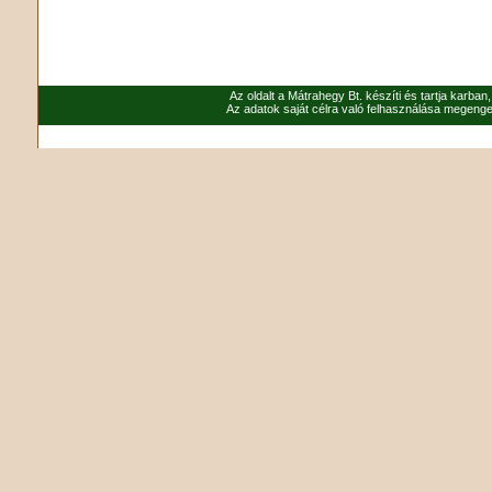
Az oldalt a Mátrahegy Bt. készíti és tartja karban
Az adatok saját célra való felhasználása megenged