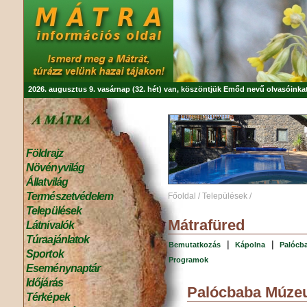
2026. augusztus 9. vasárnap (32. hét) van, köszöntjük
Emőd
nevű olvasóinkat
Földrajz
Növényvilág
Állatvilág
Természetvédelem
Főoldal
/
Települések
/
Települések
Mátrafüred
Látnivalók
Túraajánlatok
|
|
Bemutatkozás
Kápolna
Palóc
Sportok
Programok
Eseménynaptár
Időjárás
Palócbaba Múz
Térképek