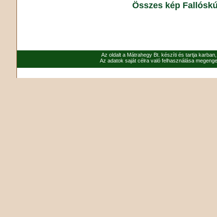
Összes kép Fallóskú
Az oldalt a Mátrahegy Bt. készíti és tartja karban
Az adatok saját célra való felhasználása megenged