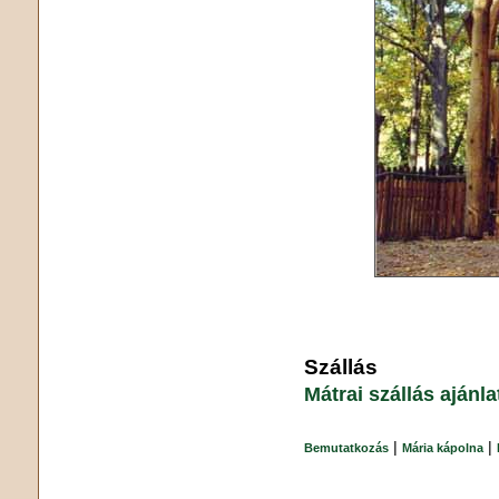
Szállás
Mátrai szállás ajánl
|
|
Bemutatkozás
Mária kápolna