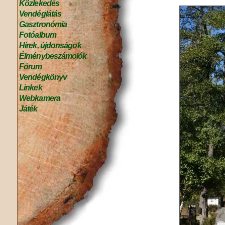
Közlekedés
Vendéglátás
Gasztronómia
Fotóalbum
Hírek, újdonságok
Élménybeszámolók
Fórum
Vendégkönyv
Linkek
Webkamera
Játék