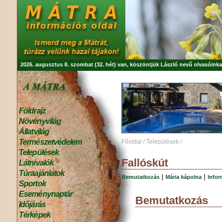
2026. augusztus 8. szombat (32. hét) van, köszöntjük
László
nevű olvasóinka
Földrajz
Növényvilág
Állatvilág
Természetvédelem
Főoldal
/
Települések
/
Települések
Fallóskút
Látnivalók
Túraajánlatok
|
|
Bemutatkozás
Mária kápolna
Infor
Sportok
Eseménynaptár
Bemutatkozás
Időjárás
Térképek