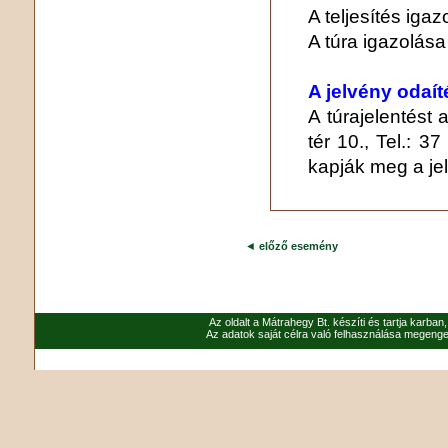
A teljesítés igaz
A túra igazolása 
A jelvény odaít
A túrajelentést
tér 10., Tel.: 37
kapják meg a jel
◄
előző esemény
Az oldalt a Mátrahegy Bt. készíti és tartja karban
Az adatok saját célra való felhasználása megenged