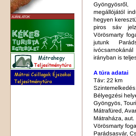
Gyöngyösről,
megállójától in
AJÁNLATOK
hegyen keresztü
piros sáv jel
Vörösmarty fog
jutunk Parád
ivócsarnokánál
irányban is telje
A túra adatai
Táv: 22 km
Szintemelkedés:
Bélyegzési hely
Gyöngyös, Touri
Mátrafüred, Avar
Mátraháza, aut. á
Vörösmarty fog
Parádsasvár, Cs