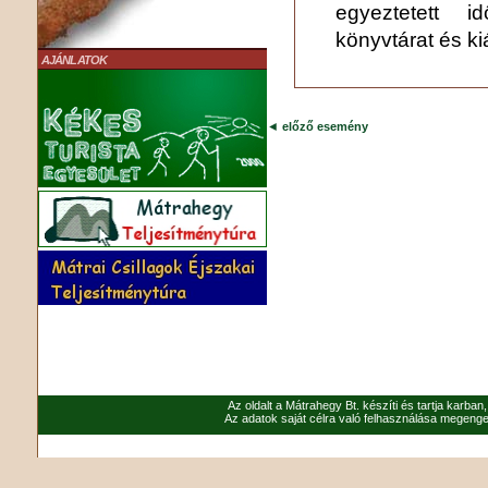
egyeztetett i
könyvtárat és kiá
AJÁNLATOK
◄
előző esemény
Az oldalt a Mátrahegy Bt. készíti és tartja karban
Az adatok saját célra való felhasználása megenged