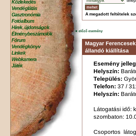
tele
Közlekedés
Vendéglátás
A megadott feltételek sze
Gasztronómia
Fotóalbum
Hírek, újdonságok
◄
előző esemény
Élménybeszámolók
Fórum
Magyar Ferencesek
Vendégkönyv
állandó kiállítása
Linkek
Webkamera
Esemény jelleg
Játék
Helyszín:
Barát
Település:
Gyö
Telefon:
37 / 3
Helyszín:
Barát
Látogatási idő: 
szombaton: 10.0
Csoportos látoga