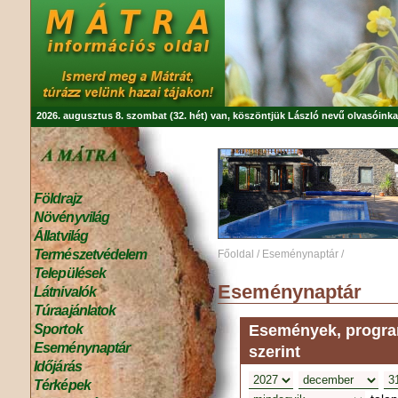
2026. augusztus 8. szombat (32. hét) van, köszöntjük
László
nevű olvasóinka
Földrajz
Növényvilág
Állatvilág
Természetvédelem
Főoldal
/
Eseménynaptár
/
Települések
Eseménynaptár
Látnivalók
Túraajánlatok
Események, program
Sportok
Eseménynaptár
szerint
Időjárás
Térképek