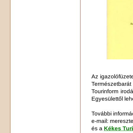
Az igazolófüze
Természetbarát
Tourinform irod
Egyesülettől leh
További informá
e-mail: meresz
és a
Kékes Turi