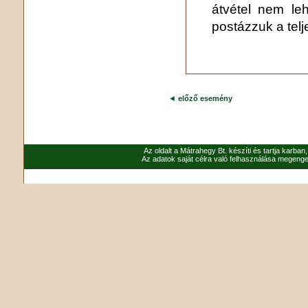
átvétel nem leh
postázzuk a telj
◄
előző esemény
Az oldalt a Mátrahegy Bt. készíti és tartja karban
Az adatok saját célra való felhasználása megenged