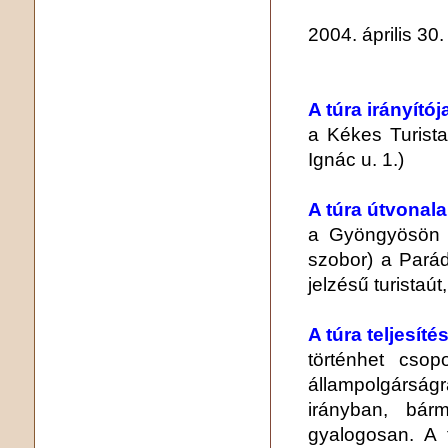
2004. április 30.
A túra irányítój
a Kékes Turist
Ignác u. 1.)
A túra útvonala
a Gyöngyösön 
szobor) a Parád
jelzésű turistaú
A túra teljesíté
történhet csop
állampolgárság
irányban, bár
gyalogosan. A 