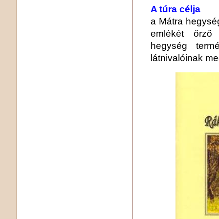
A túra célja
a Mátra hegység
emlékét őrző 
hegység termé
látnivalóinak m