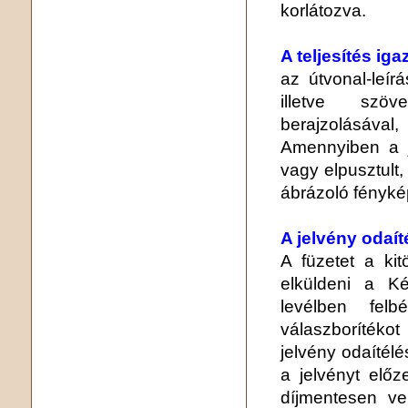
korlátozva.
A teljesítés ig
az útvonal-leír
illetve szö
berajzolásával
Amennyiben a j
vagy elpusztult,
ábrázoló fényké
A jelvény odaít
A füzetet a kitö
elküldeni a K
levélben felb
válaszborítékot
jelvény odaítélés
a jelvényt elő
díjmentesen v