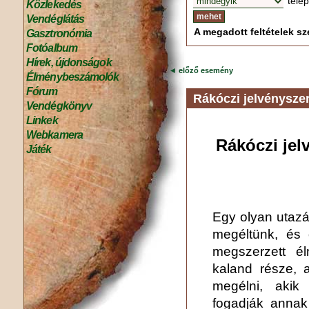
tele
Közlekedés
Vendéglátás
A megadott feltételek sze
Gasztronómia
Fotóalbum
Hírek, újdonságok
◄
előző esemény
Élménybeszámolók
Fórum
Rákóczi jelvénysze
Vendégkönyv
Linkek
Webkamera
Rákóczi jel
Játék
Egy olyan utazá
megéltünk, és
megszerzett é
kaland része,
megélni, akik 
fogadják annak