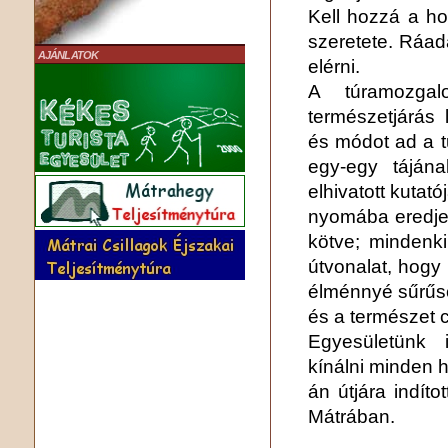
Kell hozzá a h
szeretete. Ráad
AJÁNLATOK
elérni.
A túramozga
természetjárás
és módot ad a t
egy-egy tájána
elhivatott kutat
nyomába eredjen
kötve; mindenki
útvonalat, hogy 
élménnyé sűrűs
és a természet 
Egyesületünk 
kínálni minden h
án útjára indíto
Mátrában.