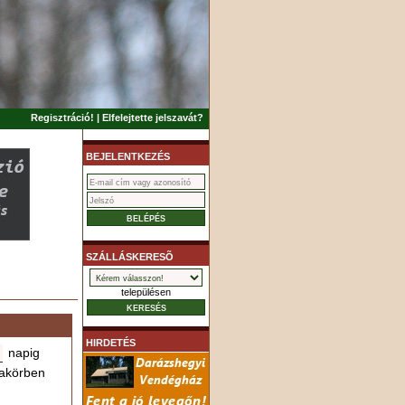
Regisztráció!
|
Elfelejtette jelszavát?
BEJELENTKEZÉS
SZÁLLÁSKERESÕ
településen
HIRDETÉS
napig
akörben