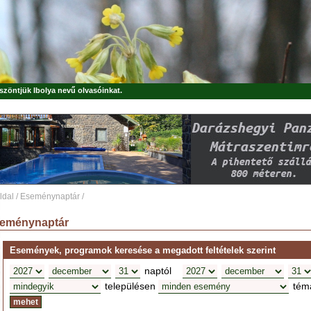
öszöntjük
Ibolya
nevű olvasóinkat.
ldal
/
Eseménynaptár
/
eménynaptár
Események, programok keresése a megadott feltételek szerint
naptól
településen
tém