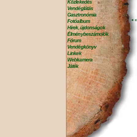
Közlekedés
Vendéglátás
Gasztronómia
◄
e
Fotóalbum
Hírek, újdonságok
Élménybeszámolók
Fórum
Vendégkönyv
Linkek
Webkamera
Játék