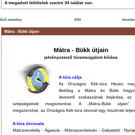
A megadott feltételek szerint 34 találat van.
lőző esemény
6/34
követk
Mátra - Bükk útjain
Mátra - Bükk útjain
jelvényszerző túramozgalom kiírása
A túra célja
Az Országos Kék-túra Heves meg
illetőleg a Mátra és Bükk hegys
átvezető szakaszának bejárása, az 
szépségeinek megismerése. A „Mátra-Bükk útjain” j
megszerzése, az Országos Kék-túra útvonal egy részének teljes
A túra útvonala
Mátraverebély - Ágasvár - Mátraszentistván - Galyatető - Nyírje