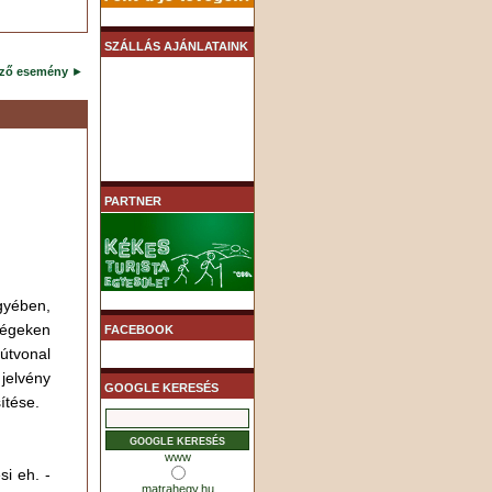
SZÁLLÁS AJÁNLATAINK
ező esemény
►
PARTNER
yében,
égeken
FACEBOOK
útvonal
elvény
GOOGLE KERESÉS
ítése.
www
si eh. -
matrahegy.hu