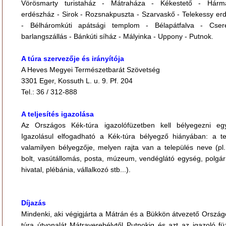
Vörösmarty turistaház - Mátraháza - Kékestető - Hárm
erdészház - Sirok - Rozsnakpuszta - Szarvaskő - Telekessy er
- Bélháromkúti apátsági templom - Bélapátfalva - Cser
barlangszállás - Bánkúti síház - Mályinka - Uppony - Putnok.
A túra szervezője és irányítója
A Heves Megyei Természetbarát Szövetség
3301 Eger, Kossuth L. u. 9. Pf. 204
Tel.: 36 / 312-888
A teljesítés igazolása
Az Országos Kék-túra igazolófüzetben kell bélyegezni egy
Igazolásul elfogadható a Kék-túra bélyegző hiányában: a te
valamilyen bélyegzője, melyen rajta van a település neve (pl.
bolt, vasútállomás, posta, múzeum, vendéglátó egység, polgár
hivatal, plébánia, vállalkozó stb...).
Díjazás
Mindenki, aki végigjárta a Mátrán és a Bükkön átvezető Ország
túra útvonalát Mátraverebélytől Putnokig és azt az igazoló fü