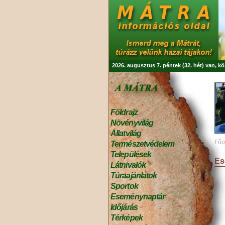
2026. augusztus 7. péntek (32. hét) van, k
Földrajz
Növényvilág
Állatvilág
Főo
Természetvédelem
Települések
Es
Látnivalók
Túraajánlatok
Sportok
Eseménynaptár
Időjárás
Térképek