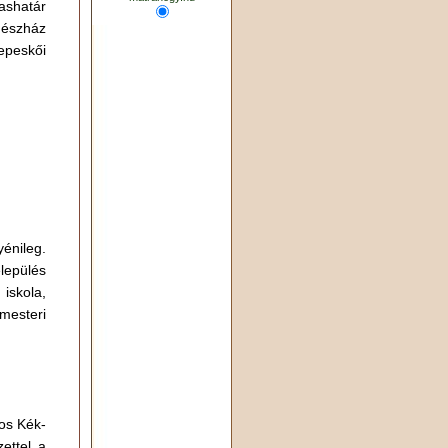
ashatár
dészház
epeskői
énileg.
lepülés
 iskola,
mesteri
os Kék-
zettel a