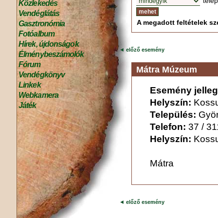
tele
Közlekedés
Vendéglátás
A megadott feltételek sze
Gasztronómia
Fotóalbum
Hírek, újdonságok
◄
előző esemény
Élménybeszámolók
Fórum
Mátra Múzeum
Vendégkönyv
Linkek
Esemény jelleg
Webkamera
Helyszín:
Kossu
Játék
Település:
Gyö
Telefon:
37 / 3
Helyszín:
Kossu
Mátra
◄
előző esemény