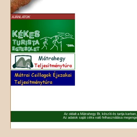
AJÁNLATOK
Az oldalt a Mátrahegy Bt. készíti és tartja karban
Az adatok saját célra való felhasználása megenged