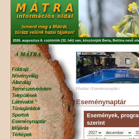
2026. augusztus 6. csütörtök (32. hét) van, köszöntjük
Berta, Bettina
nevű olv
Földrajz
Növényvilág
Állatvilág
Természetvédelem
Főoldal
/
Eseménynaptár
/
Települések
Eseménynaptár
Látnivalók
Túraajánlatok
Események, program
Sportok
Eseménynaptár
szerint
Időjárás
Térképek