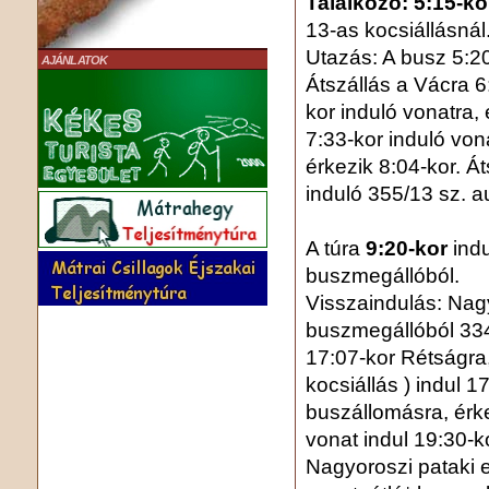
Találkozó: 5:15-ko
13-as kocsiállásnál
Utazás: A busz 5:20
AJÁNLATOK
Átszállás a Vácra 6
kor induló vonatra,
7:33-kor induló von
érkezik 8:04-kor. Á
induló 355/13 sz. au
A túra
9:20-kor
ind
buszmegállóból.
Visszaindulás: Nag
buszmegállóból 33
17:07-kor Rétságra,
kocsiállás ) indul 
buszállomásra, érke
vonat indul 19:30-
Nagyoroszi pataki