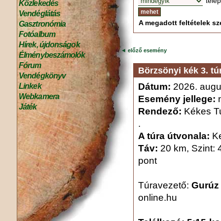
tele
Közlekedés
Vendéglátás
A megadott feltételek sze
Gasztronómia
Fotóalbum
Hírek, újdonságok
◄
előző esemény
Élménybeszámolók
Fórum
Börzsönyi kék 3. tú
Vendégkönyv
Dátum:
2026. augu
Linkek
Webkamera
Esemény jellege:
n
Játék
Rendező:
Kékes Tu
.
A túra útvonala:
Ke
Táv:
20 km, Szint: 
pont
Túravezető:
Gurúz
online.hu