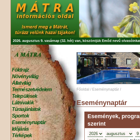
2026. augusztus 9. vasárnap (32. hét) van, köszöntjük
Emőd
nevű olvasóinkat
Földrajz
Növényvilág
Állatvilág
Természetvédelem
Főoldal
/
Eseménynaptár
/
Települések
Eseménynaptár
Látnivalók
Túraajánlatok
Események, program
Sportok
Eseménynaptár
szerint
Időjárás
Térképek