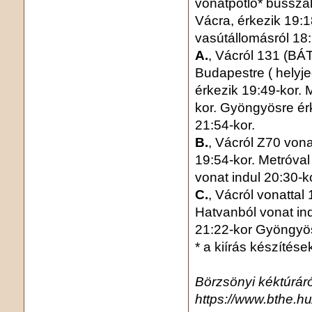
vonatpótló* busszal
Vácra, érkezik 19:1
vasútállomásról 18:
A.
, Vácról 131 (BÁ
Budapestre ( helyje
érkezik 19:49-kor. M
kor. Gyöngyösre é
21:54-kor.
B.
, Vácról Z70 vona
19:54-kor. Metróval
vonat indul 20:30-
C.
, Vácról vonattal
Hatvanból vonat in
21:22-kor Gyöngyös
* a kiírás készítés
Börzsönyi kéktúráró
https://www.bthe.hu