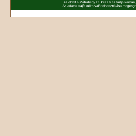
Az oldalt a Mátrahegy Bt. készíti és tartja karban
Az adatok saját célra való felhasználása megenged