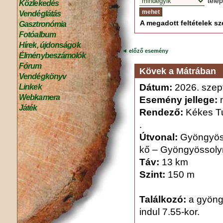
tele
Közlekedés
Vendéglátás
A megadott feltételek sze
Gasztronómia
Fotóalbum
Hírek, újdonságok
◄
előző esemény
Élménybeszámolók
Fórum
Kövek a Mátrában
Vendégkönyv
Dátum:
2026. szep
Linkek
Webkamera
Esemény jellege:
n
Játék
Rendező:
Kékes Tu
.
Útvonal:
Gyöngyöss
kő ‒ Gyöngyössol
Táv:
13 km
Szint:
150 m
Találkozó:
a gyöng
indul 7.55-kor.