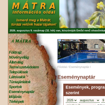
2026. augusztus 9. vasárnap (32. hét) van, köszöntjük
Emőd
nevű olvasóinkat
Földrajz
Növényvilág
Állatvilág
Természetvédelem
Főoldal
/
Eseménynaptár
/
Települések
Eseménynaptár
Látnivalók
Túraajánlatok
Események, program
Sportok
Eseménynaptár
szerint
Időjárás
Térképek