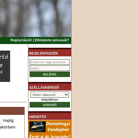
Regisztráció!
|
Elfelejtette jelszavát?
BEJELENTKEZÉS
SZÁLLÁSKERESÕ
településen
HIRDETÉS
napig
akörben