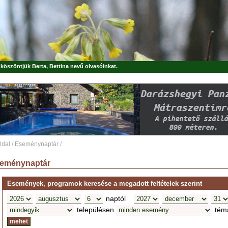
, köszöntjük
Berta, Bettina
nevű olvasóinkat.
ldal
/
Eseménynaptár
/
eménynaptár
Események, programok keresése a megadott feltételek szerint
naptól
településen
tém