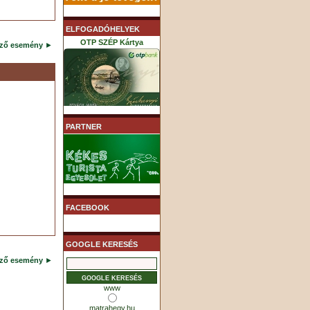
ELFOGADÓHELYEK
OTP SZÉP Kártya
ező esemény
►
K&H SZÉP Kártya
PARTNER
MHB (MKB) SZÉP Kártya
FACEBOOK
GOOGLE KERESÉS
ező esemény
►
www
matrahegy.hu