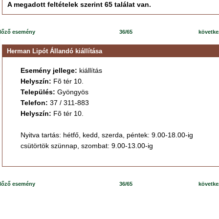
A megadott feltételek szerint 65 találat van.
lőző esemény
36/65
követk
Herman Lipót Állandó kiállítása
Esemény jellege:
kiállítás
Helyszín:
Fõ tér 10.
Település:
Gyöngyös
Telefon:
37 / 311-883
Helyszín:
Fõ tér 10.
Nyitva tartás: hétfő, kedd, szerda, péntek: 9.00-18.00-ig
csütörtök szünnap, szombat: 9.00-13.00-ig
lőző esemény
36/65
követk