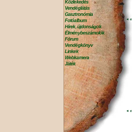
Közlekedés
Vendéglátás
Gasztronómia
◄
e
Fotóalbum
Hírek, újdonságok
Élménybeszámolók
Fórum
Vendégkönyv
Linkek
Webkamera
Játék
◄
e