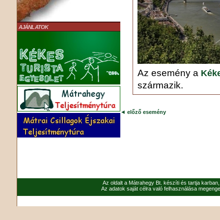
AJÁNLATOK
Az esemény a
Kéke
származik.
◄
előző esemény
Az oldalt a Mátrahegy Bt. készíti és tartja karban
Az adatok saját célra való felhasználása megenged