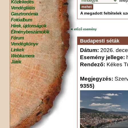
tele
Közlekedés
Vendéglátás
A megadott feltételek sze
Gasztronómia
Fotóalbum
Hírek, újdonságok
◄
előző esemény
Élménybeszámolók
Fórum
Budapesti séták
Vendégkönyv
Dátum:
2026. dece
Linkek
Webkamera
Esemény jellege:
h
Játék
Rendező:
Kékes Tu
Megjegyzés:
Szer
9355)