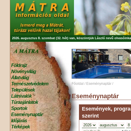
2026. augusztus 8. szombat (32. hét) van, köszöntjük
László
nevű olvasóinka
Földrajz
Növényvilág
Állatvilág
Természetvédelem
Főoldal
/
Eseménynaptár
/
Települések
Eseménynaptár
Látnivalók
Túraajánlatok
Események, program
Sportok
Eseménynaptár
szerint
Időjárás
Térképek