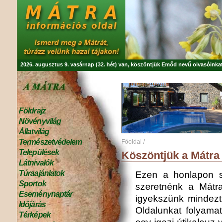
2026. augusztus 9. vasárnap (32. hét) van, köszöntjük
Emőd
nevű olvasóinkat
Földrajz
Növényvilág
Állatvilág
Természetvédelem
Főoldal
/
Települések
Köszöntjük a Mátra 
Látnivalók
Túraajánlatok
Ezen a honlapon s
Sportok
szeretnénk a Mátra
Eseménynaptár
igyekszünk mindezt 
Időjárás
Oldalunkat folyamat
Térképek