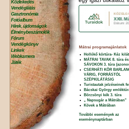
egy igazi útikalauz v
Közlekedés
Vendéglátás
Gasztronómia
Fotóalbum
Hírek, újdonságok
Élménybeszámolók
Fórum
Vendégkönyv
Mátrai programajánlatok
Linkek
Hollókő körtúra- Kéz kilá
Webkamera
MÁTRAI TAVAK 8. túra é
Játék
SÁVOKON 3. túra (azonos
CSERHÁTI KÖR BARLA
VÁRIG, FORRÁSTÓL
SZÉPKILÁTÁSIG
Turistautak jelzéseinek fe
Bácskai György emléktúr
Börzsönyi kék 3. túra
„ Napsugár a Mátrában”
Kövek a Mátrában
További események az
eseménynaptárban