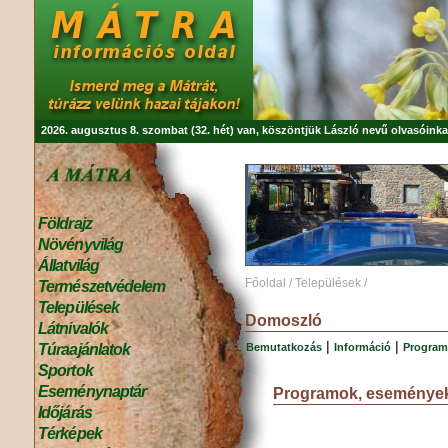
2026. augusztus 8. szombat (32. hét) van, köszöntjük
László
nevű olvasóinka
Földrajz
Növényvilág
Állatvilág
Főoldal
/
Települések
/
Természetvédelem
Települések
Domoszló
Látnivalók
|
|
Bemutatkozás
Információ
Progra
Túraajánlatok
Sportok
Eseménynaptár
Programok, eseménye
Időjárás
Térképek