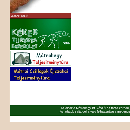
AJÁNLATOK
Az oldalt a Mátrahegy Bt. készíti és tartja karban
Az adatok saját célra való felhasználása megenged