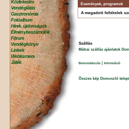
Közlekedés
Események, programok
Vendéglátás
A megadott feltételek sze
Gasztronómia
Fotóalbum
Hírek, újdonságok
Élménybeszámolók
Fórum
Szállás
Vendégkönyv
Mátrai szállás ajánlatok Do
Linkek
Webkamera
Játék
|
Bemutatkozás
Információ
Összes kép Domoszló telep