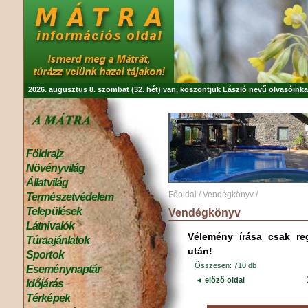
2026. augusztus 8. szombat (32. hét) van, köszöntjük
László
nevű olvasóinka
Földrajz
Növényvilág
Állatvilág
Főoldal
/
Vendégkönyv
/
Természetvédelem
Települések
Vendégkönyv
Látnivalók
Vélemény írása csak reg
Túraajánlatok
után!
Sportok
Összesen: 710 db
Eseménynaptár
◄ előző oldal
Időjárás
Térképek