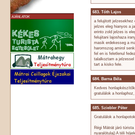
683. Tóth Lajos
AJÁNLATOK
a felujitott jelzesekhez
jelzes eleg hianyos a j
erinto zold jelzes is el
felujitani lajoshaza ir
masik erdekesseg a mark
haromszog amirol senki
fel en is feletlenul fed
talalkoztam a jelzessel
tart a kisko fele.
684. Barna Béla
Kedves honlapkészítők
gratulálok a honlaphoz,
685. Sziebler Péter
Gratulálok a honlapoto
Régi Mátrát járó túris
nyaralótulaj) A téli hó