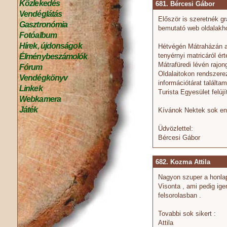
Közlekedés
681. Bércesi Gábor
Vendéglátás
Először is szeretnék g
Gasztronómia
bemutató web oldalakh
Fotóalbum
Hírek, újdonságok
Hétvégén Mátraházán a 
tenyérnyi matricáról ért
Élménybeszámolók
Mátrafüredi lévén rajon
Fórum
Oldalaitokon rendszerez
Vendégkönyv
információtárat talált
Linkek
Turista Egyesület felújít
Webkamera
Játék
Kívánok Nektek sok ene
Üdvözlettel:
Bércesi Gábor
682. Kozma Attila
Nagyon szuper a honlap
Visonta , ami pedig igen
felsorolasban .
Tovabbi sok sikert :
Attila