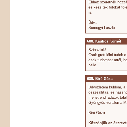
Ehhez szeretnék hozzáj
és készítek fotókat fől
is.
Üdv.:
Somogyi László
688. Kaulics Kornél
Sziasztok!
Csak gratulálni tudok 
csak tudomást arról, h
hello
689. Bíró Géza
Üdvözletem küldöm, a m
összeállítás, és haszn
menetrendi adatok talál
Gyöngyös vonalon a Má
Biró Géza
Köszönjük az észrevéte