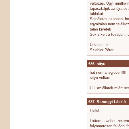
változás. Úgy, mintha
tapasztaljuk az újrafest
táblákat.
Sajnálatos azonban, ho
egyáltalán nem találkoz
talán kivétel)
Sok sikert a további m
Üdvözlettel:
Sziebler Péter
686. sityu
hat nem a legjobb!!!!!!!
sityu voltam
U.I. az állatok miért n
687. Somogyi László
Hello!
Láttam a webet, nekem t
folyamatosan fejlődni f