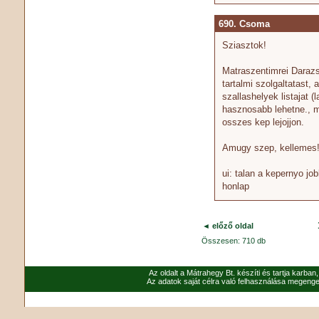
690. Csoma
Sziasztok!
Matraszentimrei Darazs
tartalmi szolgaltatast,
szallashelyek listajat (
hasznosabb lehetne., m
osszes kep lejojjon.
Amugy szep, kellemes
ui: talan a kepernyo j
honlap
◄ előző oldal
Összesen: 710 db
Az oldalt a Mátrahegy Bt. készíti és tartja karban
Az adatok saját célra való felhasználása megenged