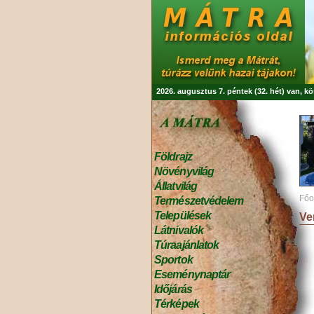
2026. augusztus 7. péntek (32. hét) van, k
Földrajz
Növényvilág
Állatvilág
Főo
Természetvédelem
Települések
Ve
Látnivalók
Túraajánlatok
Sportok
Eseménynaptár
Időjárás
Térképek