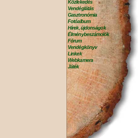
Közlekedés
Vendéglátás
Gasztronómia
Fotóalbum
Hírek, újdonságok
Élménybeszámolók
Fórum
Vendégkönyv
Linkek
Webkamera
Játék