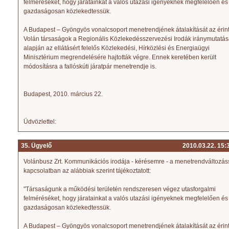
felméréséket, hogy járatainkat a valós utazási igényeknek megfelelően és
gazdaságosan közlekedtessük.
A Budapest – Gyöngyös vonalcsoport menetrendjének átalakítását az érint
Volán társaságok a Regionális Közlekedésszervezési Irodák iránymutatá
alapján az ellátásért felelős Közlekedési, Hírközlési és Energiaügyi
Minisztérium megrendelésére hajtották végre. Ennek keretében került
módosításra a fallóskúti járatpár menetrendje is.
Budapest, 2010. március 22.
Üdvözlettel:
35. Ügyelő
2010.03.22. 15:
Volánbusz Zrt. Kommunikációs irodája - kérésemre - a menetrendváltozás
kapcsolatban az alábbiak szerint tájékoztatott:
"Társaságunk a működési területén rendszeresen végez utasforgalmi
felméréséket, hogy járatainkat a valós utazási igényeknek megfelelően és
gazdaságosan közlekedtessük.
A Budapest – Gyöngyös vonalcsoport menetrendjének átalakítását az érint