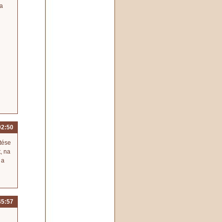
sa
02:50
tése
t, na
 a
45:57