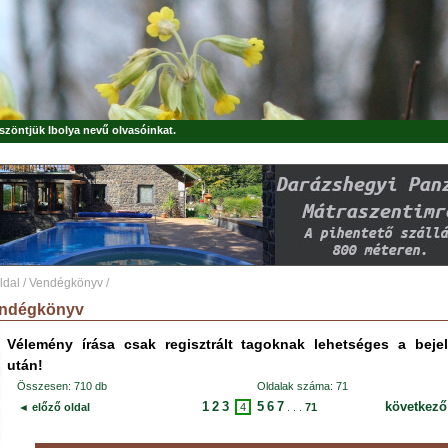
öszöntjük
Ibolya
nevű olvasóinkat.
ldal
/
Vendégkönyv
/
ndégkönyv
Vélemény írása csak regisztrált tagoknak lehetséges a beje
után!
Összesen: 710 db
Oldalak száma: 71
1
2
3
5
6
7
következő
◄ előző oldal
4
. . .
71