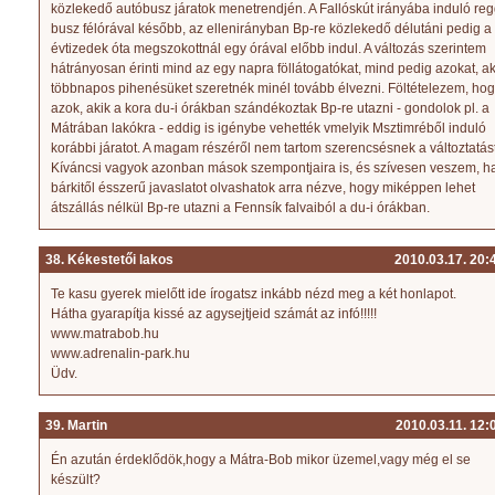
közlekedő autóbusz járatok menetrendjén. A Fallóskút irányába induló reg
busz félórával később, az ellenirányban Bp-re közlekedő délutáni pedig a
évtizedek óta megszokottnál egy órával előbb indul. A változás szerintem
hátrányosan érinti mind az egy napra föllátogatókat, mind pedig azokat, ak
többnapos pihenésüket szeretnék minél tovább élvezni. Föltételezem, ho
azok, akik a kora du-i órákban szándékoztak Bp-re utazni - gondolok pl. a
Mátrában lakókra - eddig is igénybe vehették vmelyik Msztimréből induló
korábbi járatot. A magam részéről nem tartom szerencsésnek a változtatást
Kíváncsi vagyok azonban mások szempontjaira is, és szívesen veszem, h
bárkitől ésszerű javaslatot olvashatok arra nézve, hogy miképpen lehet
átszállás nélkül Bp-re utazni a Fennsík falvaiból a du-i órákban.
38. Kékestetői lakos
2010.03.17. 20:
Te kasu gyerek mielőtt ide írogatsz inkább nézd meg a két honlapot.
Hátha gyarapítja kissé az agysejtjeid számát az infó!!!!!
www.matrabob.hu
www.adrenalin-park.hu
Üdv.
39. Martin
2010.03.11. 12:
Én azután érdeklődök,hogy a Mátra-Bob mikor üzemel,vagy még el se
készült?