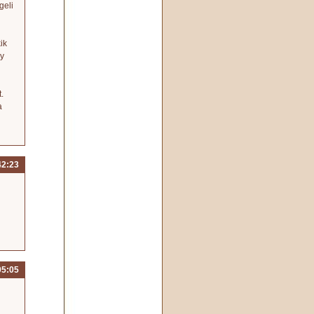
geli
ik
gy
.
a
42:23
05:05