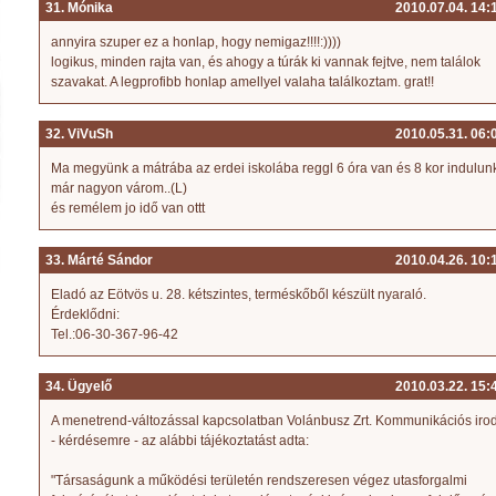
31. Mónika
2010.07.04. 14:
annyira szuper ez a honlap, hogy nemigaz!!!!:))))
logikus, minden rajta van, és ahogy a túrák ki vannak fejtve, nem találok
szavakat. A legprofibb honlap amellyel valaha találkoztam. grat!!
32. ViVuSh
2010.05.31. 06:
Ma megyünk a mátrába az erdei iskolába reggl 6 óra van és 8 kor indulun
már nagyon várom..(L)
és remélem jo idő van ottt
33. Márté Sándor
2010.04.26. 10:
Eladó az Eötvös u. 28. kétszintes, terméskőből készült nyaraló.
Érdeklődni:
Tel.:06-30-367-96-42
34. Ügyelő
2010.03.22. 15:
A menetrend-változással kapcsolatban Volánbusz Zrt. Kommunikációs iro
- kérdésemre - az alábbi tájékoztatást adta:
"Társaságunk a működési területén rendszeresen végez utasforgalmi