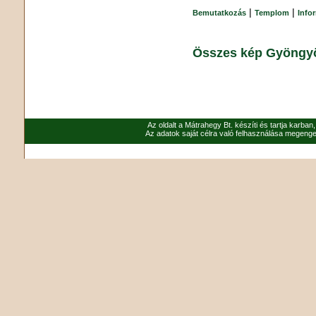
|
|
Bemutatkozás
Templom
Info
Összes kép Gyöngyö
Az oldalt a Mátrahegy Bt. készíti és tartja karban
Az adatok saját célra való felhasználása megenged