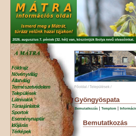
2026. augusztus 7. péntek (32. hét) van, köszöntjük
Ibolya
nevű olvasóinkat.
Földrajz
Növényvilág
Állatvilág
Természetvédelem
Főoldal
/
Települések
/
Települések
Gyöngyöspata
Látnivalók
Túraajánlatok
|
|
Bemutatkozás
Templom
Informáci
Sportok
Eseménynaptár
Bemutatkozás
Időjárás
Térképek