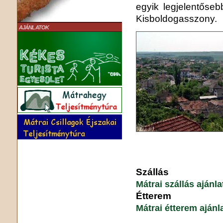
egyik legjelentőse
Kisboldogasszony.
AJÁNLATOK
Szállás
Mátrai szállás aján
Étterem
Mátrai étterem aján