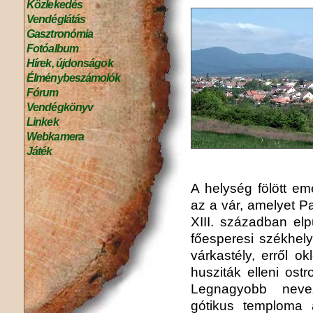
Közlekedés
Vendéglátás
Gasztronómia
Fotóalbum
Hírek, újdonságok
Élménybeszámolók
Fórum
Vendégkönyv
Linkek
Webkamera
Játék
A helység fölött e
az a vár, amelyet Pa
XIII. században elp
főesperesi székhely
várkastély, erről 
husziták elleni ost
Legnagyobb nevez
gótikus temploma 