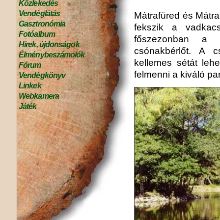
Közlekedés
Vendéglátás
Mátrafüred és Mátr
Gasztronómia
fekszik a vadka
Fotóalbum
főszezonban a 
Hírek, újdonságok
csónakbérlőt. A cs
Élménybeszámolók
kellemes sétát lehe
Fórum
felmenni a kiváló pa
Vendégkönyv
Linkek
Webkamera
Játék