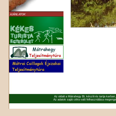
AJÁNLATOK
Az oldalt a Mátrahegy Bt. készíti és tartja karban
Az adatok saját célra való felhasználása megenged