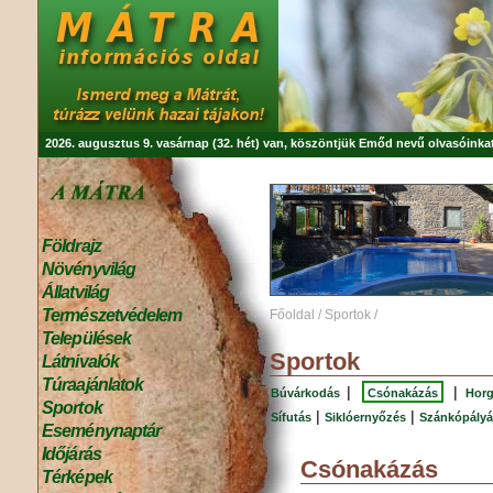
2026. augusztus 9. vasárnap (32. hét) van, köszöntjük
Emőd
nevű olvasóinkat
Földrajz
Növényvilág
Állatvilág
Természetvédelem
Főoldal
/
Sportok
/
Települések
Sportok
Látnivalók
Túraajánlatok
|
|
Búvárkodás
Csónakázás
Horg
Sportok
|
|
Sífutás
Siklóernyőzés
Szánkópályá
Eseménynaptár
Időjárás
Csónakázás
Térképek