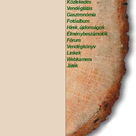
Közlekedés
Vendéglátás
Gasztronómia
Fotóalbum
Hírek, újdonságok
Élménybeszámolók
Fórum
Vendégkönyv
Linkek
Webkamera
Játék