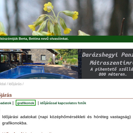
, köszöntjük
Berta, Bettina
nevű olvasóinkat.
ldal
/
Időjárás
/
őjárás
|
|
padatok
grafikonok
időjárással kapcsolatos fotók
Időjárási adatokat (napi középhőmérsékleti és hóréteg vastagság) 
grafikonokba.