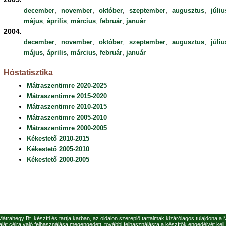
,
,
,
,
,
december
november
október
szeptember
augusztus
júliu
,
,
,
,
május
április
március
február
január
2004.
,
,
,
,
,
december
november
október
szeptember
augusztus
júliu
,
,
,
,
május
április
március
február
január
Hóstatisztika
Mátraszentimre 2020-2025
Mátraszentimre 2015-2020
Mátraszentimre 2010-2015
Mátraszentimre 2005-2010
Mátraszentimre 2000-2005
Kékestető 2010-2015
Kékestető 2005-2010
Kékestető 2000-2005
 Mátrahegy Bt. készíti és tartja karban, az oldalon szereplő tartalmak kizárólagos tulajdona a
ját célra való felhasználása megengedett, további felhasználásra a készítők engedélyét kell 