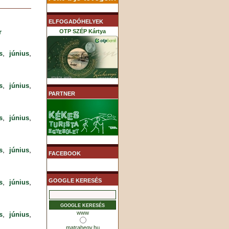
ELFOGADÓHELYEK
r
OTP SZÉP Kártya
,
,
s
június
,
,
s
június
K&H SZÉP Kártya
PARTNER
,
,
s
június
MHB (MKB) SZÉP Kártya
,
,
s
június
FACEBOOK
GOOGLE KERESÉS
,
,
s
június
www
,
,
s
június
matrahegy.hu