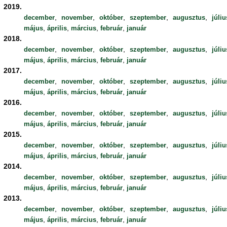
2019.
,
,
,
,
,
december
november
október
szeptember
augusztus
júliu
,
,
,
,
május
április
március
február
január
2018.
,
,
,
,
,
december
november
október
szeptember
augusztus
júliu
,
,
,
,
május
április
március
február
január
2017.
,
,
,
,
,
december
november
október
szeptember
augusztus
júliu
,
,
,
,
május
április
március
február
január
2016.
,
,
,
,
,
december
november
október
szeptember
augusztus
júliu
,
,
,
,
május
április
március
február
január
2015.
,
,
,
,
,
december
november
október
szeptember
augusztus
júliu
,
,
,
,
május
április
március
február
január
2014.
,
,
,
,
,
december
november
október
szeptember
augusztus
júliu
,
,
,
,
május
április
március
február
január
2013.
,
,
,
,
,
december
november
október
szeptember
augusztus
júliu
,
,
,
,
május
április
március
február
január