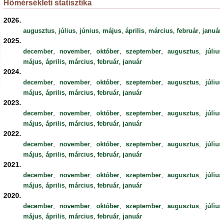
Hőmérsékleti statisztika
2026.
,
,
,
,
,
,
,
augusztus
július
június
május
április
március
február
januá
2025.
,
,
,
,
,
december
november
október
szeptember
augusztus
júliu
,
,
,
,
május
április
március
február
január
2024.
,
,
,
,
,
december
november
október
szeptember
augusztus
júliu
,
,
,
,
május
április
március
február
január
2023.
,
,
,
,
,
december
november
október
szeptember
augusztus
júliu
,
,
,
,
május
április
március
február
január
2022.
,
,
,
,
,
december
november
október
szeptember
augusztus
júliu
,
,
,
,
május
április
március
február
január
2021.
,
,
,
,
,
december
november
október
szeptember
augusztus
júliu
,
,
,
,
május
április
március
február
január
2020.
,
,
,
,
,
december
november
október
szeptember
augusztus
júliu
,
,
,
,
május
április
március
február
január