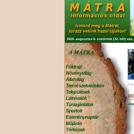
2026. augusztus 6. csütörtök (32. hét) van
Földrajz
Növényvilág
Állatvilág
Főo
Természetvédelem
Települések
Id
Látnivalók
ala
Túraajánlatok
Sportok
Eseménynaptár
Időjárás
Térképek