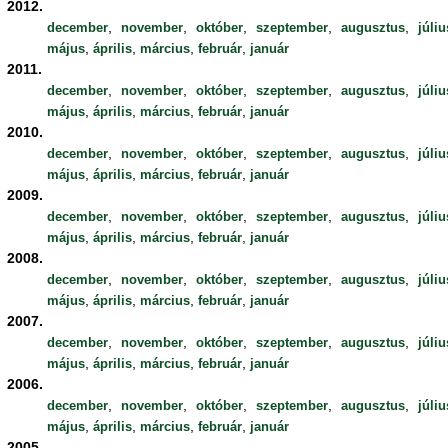
2012.
,
,
,
,
,
december
november
október
szeptember
augusztus
júliu
,
,
,
,
május
április
március
február
január
2011.
,
,
,
,
,
december
november
október
szeptember
augusztus
júliu
,
,
,
,
május
április
március
február
január
2010.
,
,
,
,
,
december
november
október
szeptember
augusztus
júliu
,
,
,
,
május
április
március
február
január
2009.
,
,
,
,
,
december
november
október
szeptember
augusztus
júliu
,
,
,
,
május
április
március
február
január
2008.
,
,
,
,
,
december
november
október
szeptember
augusztus
júliu
,
,
,
,
május
április
március
február
január
2007.
,
,
,
,
,
december
november
október
szeptember
augusztus
júliu
,
,
,
,
május
április
március
február
január
2006.
,
,
,
,
,
december
november
október
szeptember
augusztus
júliu
,
,
,
,
május
április
március
február
január
2005.