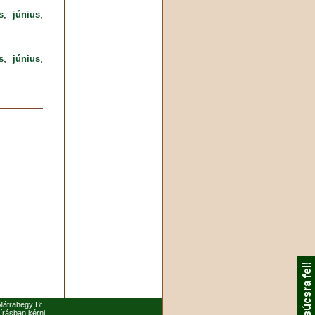
,
,
s
június
,
,
s
június
 Mátrahegy Bt.
írásban kérni.