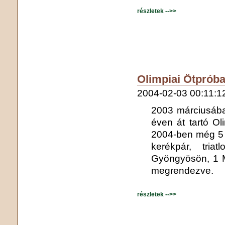
részletek -->>
Olimpiai Ötpróba
2004-02-03 00:11:1
2003 márciusába
éven át tartó Ol
2004-ben még 5 p
kerékpár, tri
Gyöngyösön, 1 M
megrendezve.
részletek -->>