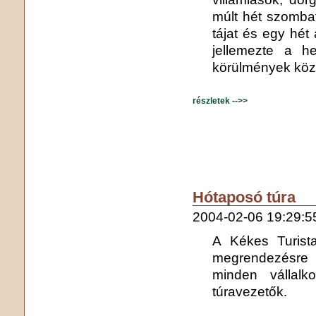
múlt hét szomba
tájat és egy hét a
jellemezte a he
körülmények közö
részletek -->>
Hótaposó túra
2004-02-06 19:29:5
A Kékes Turist
megrendezésre 
minden vállalk
túravezetők.