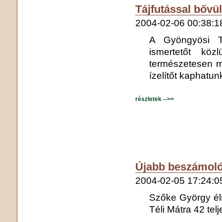
Tájfutással bővül
2004-02-06 00:38:1
A Gyöngyösi Tá
ismertetőt köz
természetesen ma
ízelítőt kaphatu
részletek -->>
Újabb beszámoló 
2004-02-05 17:24:0
Szőke György él
Téli Mátra 42 tel