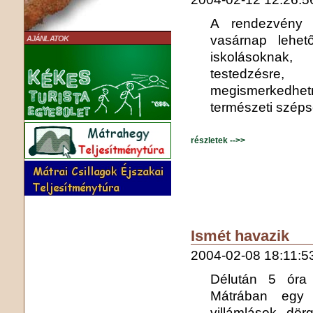
A rendezvény 
vasárnap lehető
AJÁNLATOK
iskolásoknak,
testedzésre
megismerkedhe
természeti széps
részletek -->>
Ismét havazik
2004-02-08 18:11:5
Délután 5 óra 
Mátrában egy 
villámlások, dör