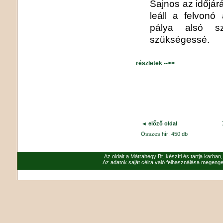
Sajnos az időjárá
leáll a felvonó
pálya alsó sz
szükségessé.
részletek -->>
◄ előző oldal
Összes hír: 450 db
Az oldalt a Mátrahegy Bt. készíti és tartja karban
Az adatok saját célra való felhasználása megenged