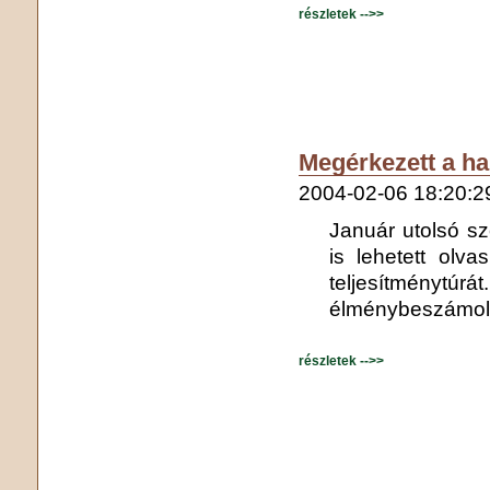
részletek -->>
Megérkezett a h
2004-02-06 18:20:2
Január utolsó sz
is lehetett olv
teljesítménytúr
élménybeszámoló 
részletek -->>