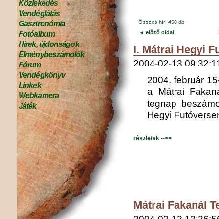
Közlekedés
Vendéglátás
Összes hír: 450 db
Gasztronómia
◄ előző oldal
Fotóalbum
Hírek, újdonságok
I. Mátrai Hegyi 
Élménybeszámolók
2004-02-13 09:32:1
Fórum
Vendégkönyv
2004. február 1
Linkek
a Mátrai Fakaná
Webkamera
tegnap beszámo
Játék
Hegyi Futóversen
részletek -->>
Mátrai Fakanál T
2004-02-12 12:26:5