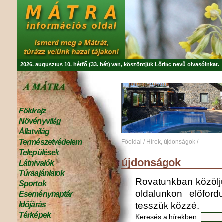
2026. augusztus 10. hétfő (33. hét) van, köszöntjük
Lőrinc
nevű olvasóinkat.
Földrajz
Növényvilág
Állatvilág
Természetvédelem
Főoldal
/
Hírek, újdonságok
/
Települések
újdonságok
Látnivalók
Túraajánlatok
Rovatunkban közöljük
Sportok
oldalunkon előfordu
Eseménynaptár
tesszük közzé.
Időjárás
Térképek
Keresés a hírekben: