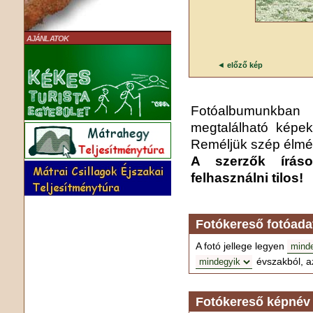
AJÁNLATOK
◄
előző kép
Fotóalbumunkba
megtalálható képek
Reméljük szép élmén
A szerzők írás
felhasználni tilos!
Fotókereső fotóada
A fotó jellege legyen
évszakból, a
Fotókereső képnév 