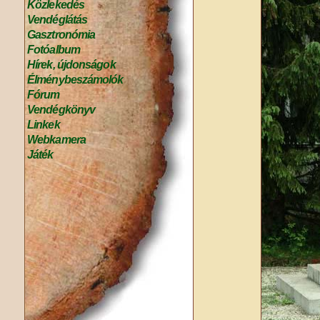
Közlekedés
Vendéglátás
Gasztronómia
Fotóalbum
Hírek, újdonságok
Élménybeszámolók
Fórum
Vendégkönyv
Linkek
Webkamera
Játék