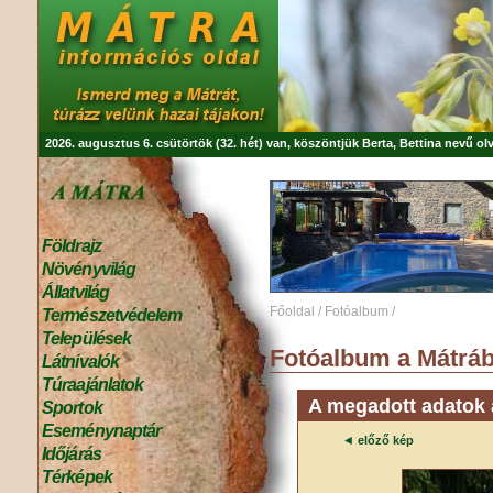
2026. augusztus 6. csütörtök (32. hét) van, köszöntjük
Berta, Bettina
nevű olv
Földrajz
Növényvilág
Állatvilág
Főoldal
/
Fotóalbum
/
Természetvédelem
Települések
Fotóalbum a Mátráb
Látnivalók
Túraajánlatok
A megadott adatok a
Sportok
Eseménynaptár
◄
előző kép
Időjárás
Térképek