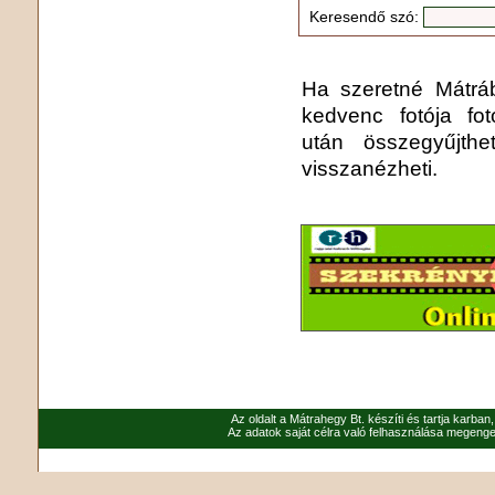
Keresendő szó:
Ha szeretné Mátrába
kedvenc fotója fo
után összegyűjthe
visszanézheti.
Az oldalt a Mátrahegy Bt. készíti és tartja karban
Az adatok saját célra való felhasználása megenged