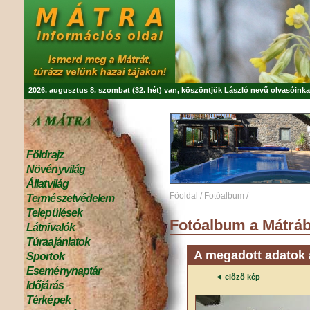
2026. augusztus 8. szombat (32. hét) van, köszöntjük
László
nevű olvasóinka
Földrajz
Növényvilág
Állatvilág
Főoldal
/
Fotóalbum
/
Természetvédelem
Települések
Fotóalbum a Mátráb
Látnivalók
Túraajánlatok
A megadott adatok a
Sportok
Eseménynaptár
◄
előző kép
Időjárás
Térképek