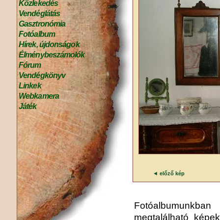
Közlekedés
Vendéglátás
Gasztronómia
Fotóalbum
Hírek, újdonságok
Élménybeszámolók
Fórum
Vendégkönyv
Linkek
Webkamera
Játék
◄
előző kép
Fotóalbumunkba
megtalálható képek