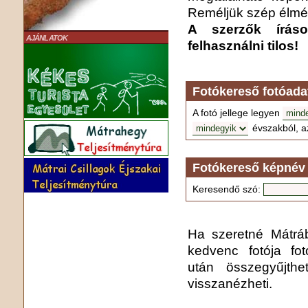
Reméljük szép élmén
A szerzők írás
AJÁNLATOK
felhasználni tilos!
Fotókereső fotóada
A fotó jellege legyen
évszakból, a
Fotókereső képnév 
Keresendő szó:
Ha szeretné Mátrába
kedvenc fotója fo
után összegyűjthe
visszanézheti.