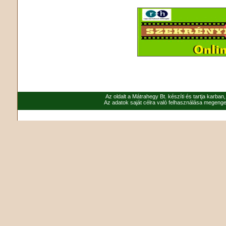
Az oldalt a Mátrahegy Bt. készíti és tartja karban
Az adatok saját célra való felhasználása megenged