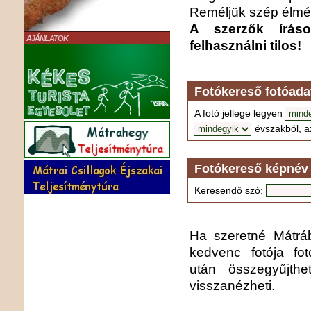
Reméljük szép élmén
A szerzők írás
AJÁNLATOK
felhasználni tilos!
Fotókereső fotóada
A fotó jellege legyen
évszakból, a
Fotókereső képnév 
Keresendő szó:
Ha szeretné Mátrába
kedvenc fotója fo
után összegyűjthe
visszanézheti.