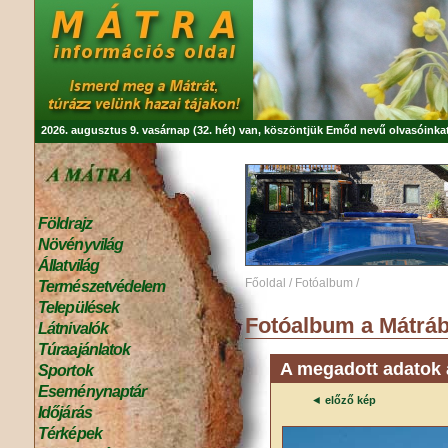
2026. augusztus 9. vasárnap (32. hét) van, köszöntjük
Emőd
nevű olvasóinkat
Földrajz
Növényvilág
Állatvilág
Főoldal
/
Fotóalbum
/
Természetvédelem
Települések
Fotóalbum a Mátráb
Látnivalók
Túraajánlatok
A megadott adatok a
Sportok
Eseménynaptár
◄
előző kép
Időjárás
Térképek