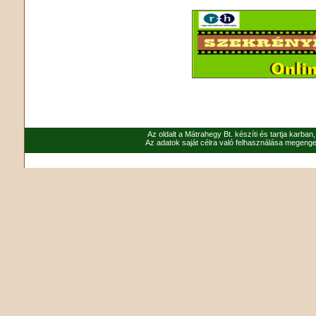
Az oldalt a Mátrahegy Bt. készíti és tartja karban
Az adatok saját célra való felhasználása megenged