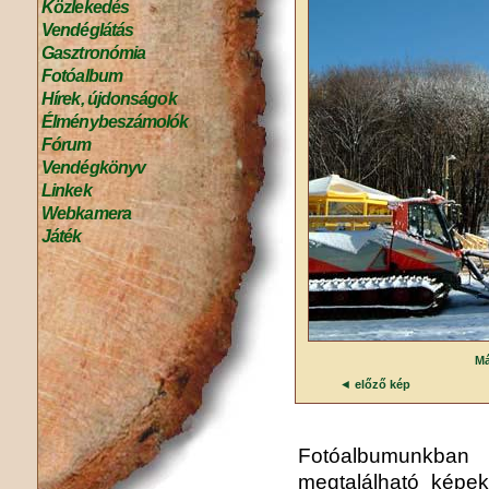
Közlekedés
Vendéglátás
Gasztronómia
Fotóalbum
Hírek, újdonságok
Élménybeszámolók
Fórum
Vendégkönyv
Linkek
Webkamera
Játék
Má
◄
előző kép
Fotóalbumunkba
megtalálható képek