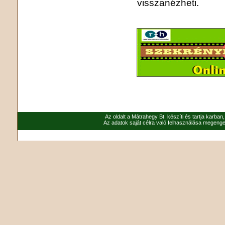
visszanézheti.
Az oldalt a Mátrahegy Bt. készíti és tartja karban
Az adatok saját célra való felhasználása megenged