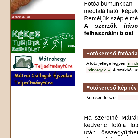
Fotóalbumunkba
megtalálható képek
Reméljük szép élmén
AJÁNLATOK
A szerzők írás
felhasználni tilos!
Fotókereső fotóada
A fotó jellege legyen
évszakból, a
Fotókereső képnév 
Keresendő szó:
Ha szeretné Mátrába
kedvenc fotója fo
után összegyűjthe