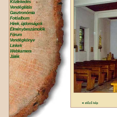
Közlekedés
Vendéglátás
Gasztronómia
Fotóalbum
Hírek, újdonságok
Élménybeszámolók
Fórum
Vendégkönyv
Linkek
Webkamera
Játék
◄
előző kép