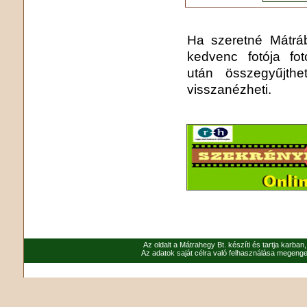
Ha szeretné Mátrába
kedvenc fotója fo
után összegyűjthe
visszanézheti.
Az oldalt a Mátrahegy Bt. készíti és tartja karban
Az adatok saját célra való felhasználása megenged