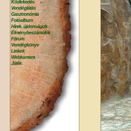
Közlekedés
Vendéglátás
Gasztronómia
Fotóalbum
Hírek, újdonságok
Élménybeszámolók
Fórum
Vendégkönyv
Linkek
Webkamera
Játék