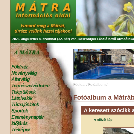
2026. augusztus 8. szombat (32. hét) van, köszöntjük
László
nevű olvasóinka
Földrajz
Növényvilág
Állatvilág
Főoldal
/
Fotóalbum
/
Természetvédelem
Települések
Fotóalbum a Mátráb
Látnivalók
Túraajánlatok
A keresett szócikk 
Sportok
Eseménynaptár
◄
előző kép
Időjárás
Térképek