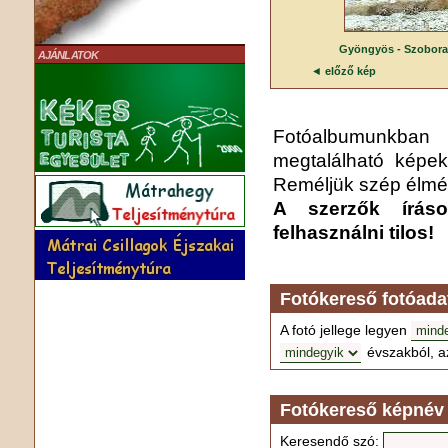
Gyöngyös
-
Szobora
AJÁNLATOK
◄
előző kép
Fotóalbumunkba
megtalálható képek
Reméljük szép élmén
A szerzők írás
felhasználni tilos!
Fotókereső fotóada
A fotó jellege legyen
évszakból, a
Fotókereső képnév 
Keresendő szó: