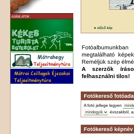
AJÁNLATOK
◄
előző kép
Fotóalbumunkba
megtalálható képek
Reméljük szép élmén
A szerzők írás
felhasználni tilos!
Fotókereső fotóada
A fotó jellege legyen
évszakból, a
Fotókereső képnév 