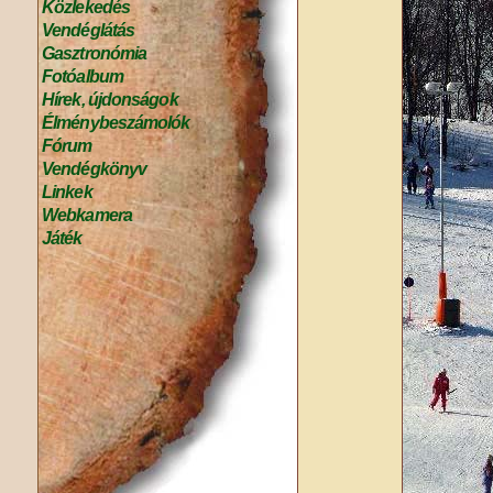
Közlekedés
Vendéglátás
Gasztronómia
Fotóalbum
Hírek, újdonságok
Élménybeszámolók
Fórum
Vendégkönyv
Linkek
Webkamera
Játék