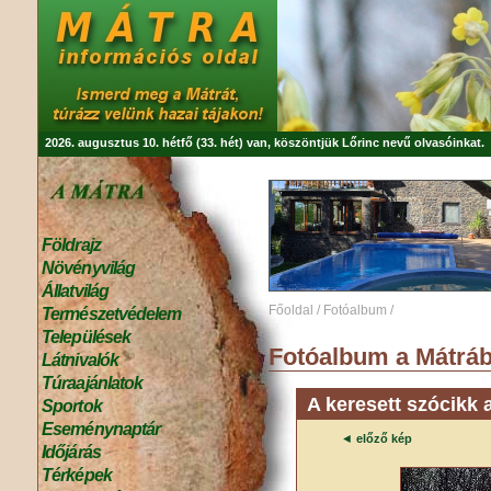
2026. augusztus 10. hétfő (33. hét) van, köszöntjük
Lőrinc
nevű olvasóinkat.
Földrajz
Növényvilág
Állatvilág
Főoldal
/
Fotóalbum
/
Természetvédelem
Települések
Fotóalbum a Mátráb
Látnivalók
Túraajánlatok
A keresett szócikk 
Sportok
Eseménynaptár
◄
előző kép
Időjárás
Térképek