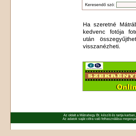
Keresendő szó:
Ha szeretné Mátrába
kedvenc fotója fo
után összegyűjthe
visszanézheti.
Az oldalt a Mátrahegy Bt. készíti és tartja karban
Az adatok saját célra való felhasználása megenged