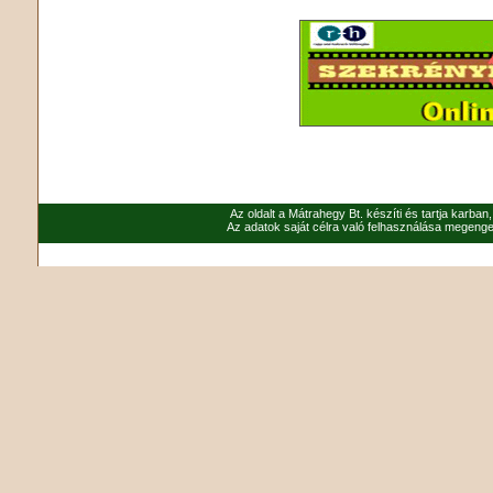
Az oldalt a Mátrahegy Bt. készíti és tartja karban
Az adatok saját célra való felhasználása megenged