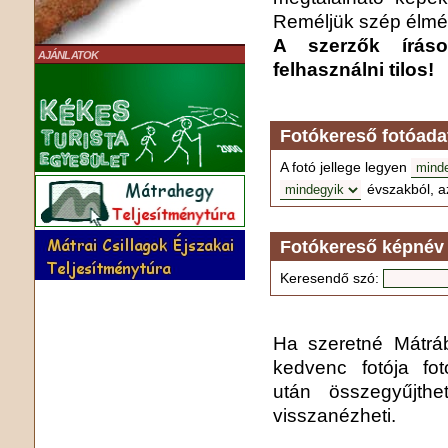
Reméljük szép élmén
A szerzők írás
AJÁNLATOK
felhasználni tilos!
Fotókereső fotóada
A fotó jellege legyen
évszakból, a
Fotókereső képnév 
Keresendő szó:
Ha szeretné Mátrába
kedvenc fotója fo
után összegyűjthe
visszanézheti.