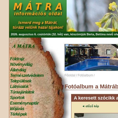
2026. augusztus 6. csütörtök (32. hét) van, köszöntjük
Berta, Bettina
nevű olv
Földrajz
Növényvilág
Állatvilág
Természetvédelem
Főoldal
/
Fotóalbum
/
Települések
Fotóalbum a Mátráb
Látnivalók
Túraajánlatok
A keresett szócikk 
Sportok
Eseménynaptár
◄
előző kép
Időjárás
Térképek