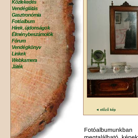
Közlekedés
Vendéglátás
Gasztronómia
Fotóalbum
Hírek, újdonságok
Élménybeszámolók
Fórum
Vendégkönyv
Linkek
Webkamera
Játék
◄
előző kép
Fotóalbumunkba
megtalálható képek