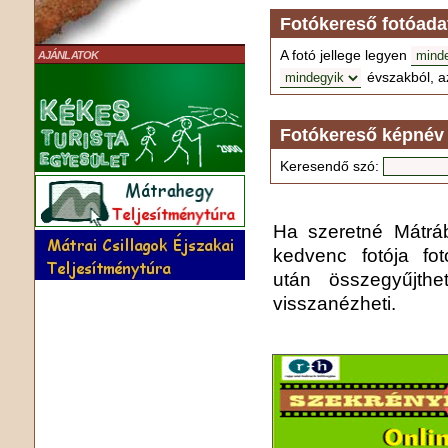
Fotókereső fotóada
A fotó jellege legyen
AJÁNLATOK
évszakból, a
Fotókereső képnév 
Keresendő szó:
Ha szeretné Mátrába
kedvenc fotója fo
után összegyűjthe
visszanézheti.