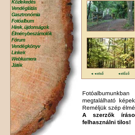
Közlekedés
Vendéglátás
Gasztronómia
Fotóalbum
Hírek, újdonságok
Élménybeszámolók
Fórum
Vendégkönyv
Linkek
Webkamera
Játék
◄◄első
◄előző
Fotóalbumunkba
megtalálható képek
Reméljük szép élmén
A szerzők írás
felhasználni tilos!