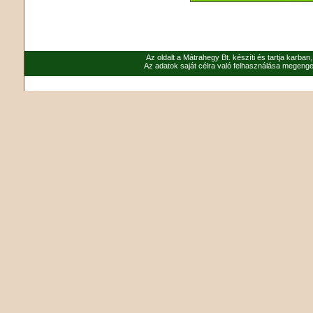
Az oldalt a Mátrahegy Bt. készíti és tartja karban
Az adatok saját célra való felhasználása megenged