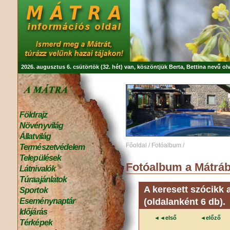
2026. augusztus 6. csütörtök (32. hét) van, köszöntjük
Berta, Bettina
nevű olv
Földrajz
Növényvilág
Állatvilág
Főoldal
/
Fotóalbum
/
Természetvédelem
Települések
Fotóalbum a Mátráb
Látnivalók
Túraajánlatok
A keresett szócikk 
Sportok
(oldalanként 6 db).
Eseménynaptár
Időjárás
◄◄első
◄előző
Térképek