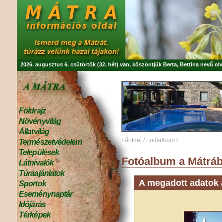
2026. augusztus 6. csütörtök (32. hét) van, köszöntjük
Berta, Bettina
nevű olv
Földrajz
Növényvilág
Állatvilág
Főoldal
/
Fotóalbum
/
Természetvédelem
Települések
Fotóalbum a Mátráb
Látnivalók
Túraajánlatok
A megadott adatok a
Sportok
Eseménynaptár
Időjárás
Térképek