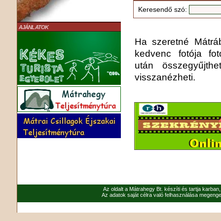
Keresendő szó:
AJÁNLATOK
Ha szeretné Mátrába
kedvenc fotója fo
után összegyűjthe
visszanézheti.
Az oldalt a Mátrahegy Bt. készíti és tartja karban
Az adatok saját célra való felhasználása megenged