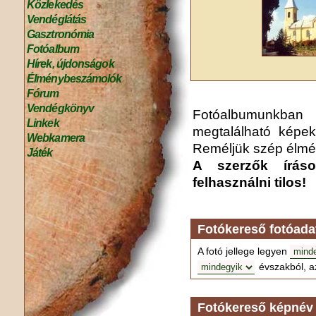
Közlekedés
Vendéglátás
Gasztronómia
Fotóalbum
Hírek, újdonságok
Élménybeszámolók
Fórum
Vendégkönyv
Fotóalbumunkba
Linkek
megtalálható képek
Webkamera
Reméljük szép élmén
Játék
A szerzők írás
felhasználni tilos!
Fotókereső fotóada
A fotó jellege legyen
évszakból, a
Fotókereső képnév 