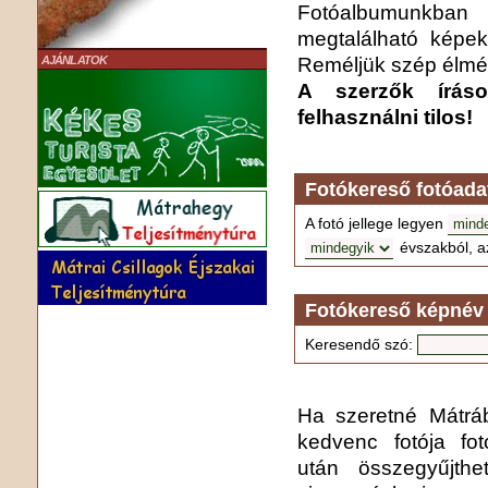
Fotóalbumunkba
megtalálható képek
Reméljük szép élmén
AJÁNLATOK
A szerzők írás
felhasználni tilos!
Fotókereső fotóada
A fotó jellege legyen
évszakból, a
Fotókereső képnév 
Keresendő szó:
Ha szeretné Mátrába
kedvenc fotója fo
után összegyűjthe