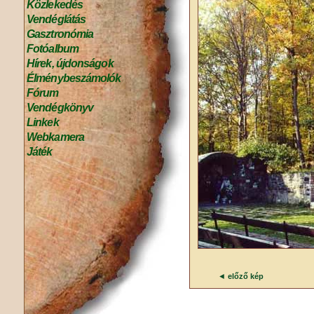
Közlekedés
Vendéglátás
Gasztronómia
Fotóalbum
Hírek, újdonságok
Élménybeszámolók
Fórum
Vendégkönyv
Linkek
Webkamera
Játék
◄
előző kép