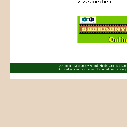
visszanézheti.
Az oldalt a Mátrahegy Bt. készíti és tartja karban
Az adatok saját célra való felhasználása megenged