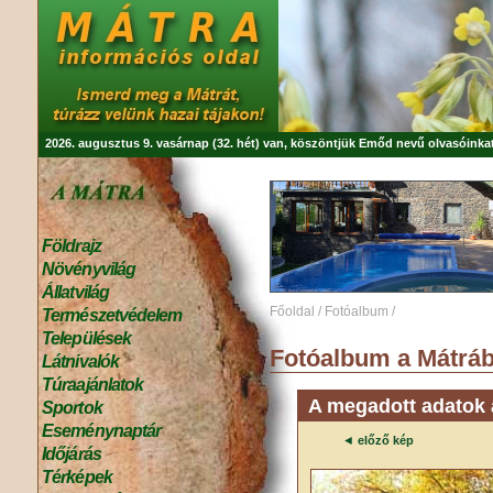
2026. augusztus 9. vasárnap (32. hét) van, köszöntjük
Emőd
nevű olvasóinkat
Földrajz
Növényvilág
Állatvilág
Főoldal
/
Fotóalbum
/
Természetvédelem
Települések
Fotóalbum a Mátráb
Látnivalók
Túraajánlatok
A megadott adatok a
Sportok
Eseménynaptár
◄
előző kép
Időjárás
Térképek