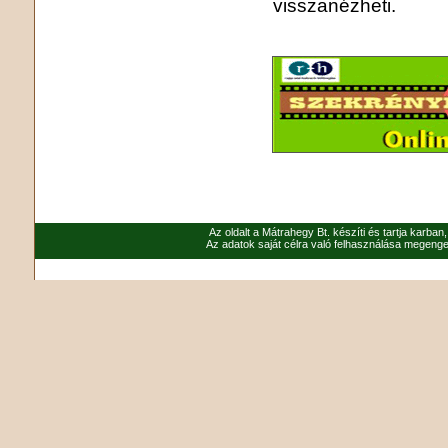
visszanézheti.
Az oldalt a Mátrahegy Bt. készíti és tartja karban
Az adatok saját célra való felhasználása megenged