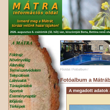
2026. augusztus 6. csütörtök (32. hét) van, köszöntjük
Berta, Bettina
nevű olv
Földrajz
Növényvilág
Állatvilág
Főoldal
/
Fotóalbum
/
Természetvédelem
Települések
Fotóalbum a Mátráb
Látnivalók
Túraajánlatok
A megadott adatok a
Sportok
Eseménynaptár
Időjárás
Térképek