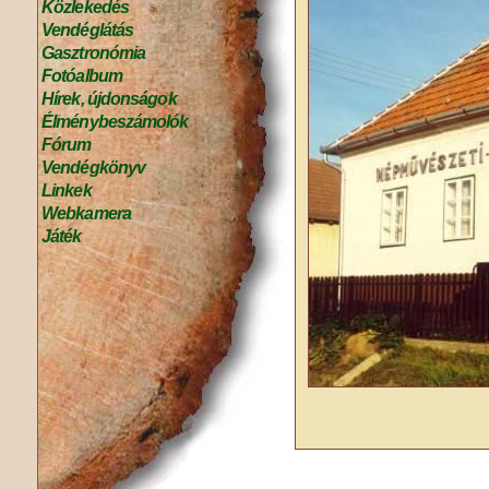
Közlekedés
Vendéglátás
Gasztronómia
Fotóalbum
Hírek, újdonságok
Élménybeszámolók
Fórum
Vendégkönyv
Linkek
Webkamera
Játék