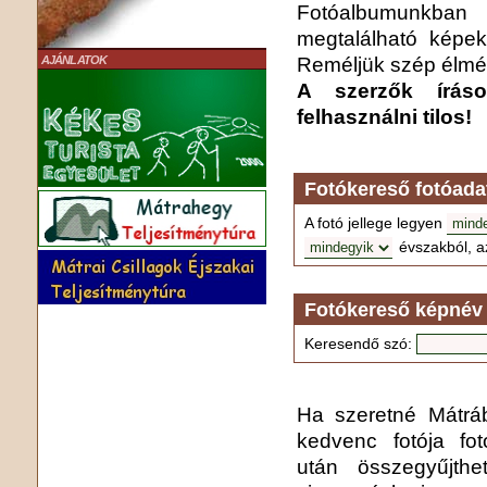
Fotóalbumunkba
megtalálható képek
Reméljük szép élmén
AJÁNLATOK
A szerzők írás
felhasználni tilos!
Fotókereső fotóada
A fotó jellege legyen
évszakból, a
Fotókereső képnév 
Keresendő szó:
Ha szeretné Mátrába
kedvenc fotója fo
után összegyűjthe