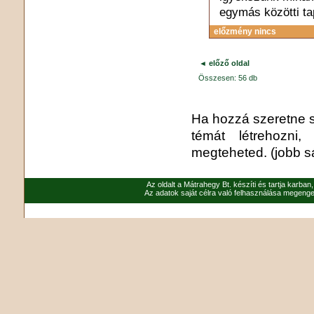
egymás közötti tap
előzmény nincs
◄ előző oldal
Összesen: 56 db
Ha hozzá szeretne sz
témát létrehozni
megteheted. (jobb sá
Az oldalt a Mátrahegy Bt. készíti és tartja karban
Az adatok saját célra való felhasználása megenged