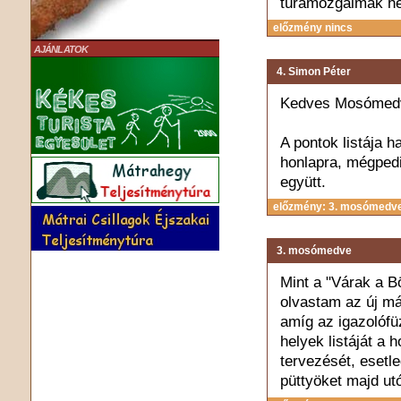
túramozgalmak hét
előzmény nincs
AJÁNLATOK
4. Simon Péter
Kedves Mosómed
A pontok listája 
honlapra, mégpedi
együtt.
előzmény: 3. mosómedv
3. mosómedve
Mint a "Várak a B
olvastam az új má
amíg az igazolófüz
helyek listáját a 
tervezését, esetl
püttyöket majd utó