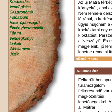
Közlekedés
Az új Mátra térkép 
Vendéglátás
környékét, ahol az
Gasztronómia
Nem lenne-e célsz
Fotóalbum
létránál, a kerítés
Hírek, újdonságok
úgyis majdnem a c
Élménybeszámolók
kockáztatni egy e
Fórum
kioktatást. Persze
Vendégkönyv
a "veszélyt". És 
Linkek
megjelenik, jó le
Webkamera
lehetne rendelni i
Játék
előzmény nincs
5. Simon Péter
Felkerült honlapu
túramozgalom
felkeresendõ várai
megközelítési
lehetõségekkel. A
a "Mátrai