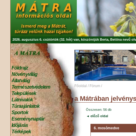
2026. augusztus 6. csütörtök (32. hét) van, köszöntjük
Berta, Bettina
nevű olv
Földrajz
Növényvilág
Állatvilág
Főoldal
/
Fórum
/
Természetvédelem
Települések
a Mátrában jelvény
Látnivalók
Túraajánlatok
Összesen: 56 db
Sportok
◄ előző oldal
Eseménynaptár
Időjárás
6. mosómedve
Térképek