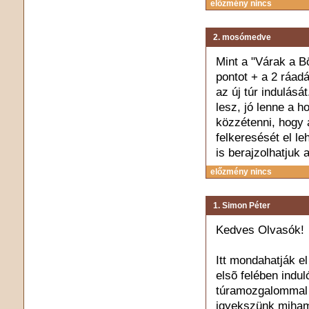
előzmény nincs
2. mosómedve
Mint a "Várak a B
pontot + a 2 ráad
az új túr indulásá
lesz, jó lenne a h
közzétenni, hogy 
felkeresését el l
is berajzolhatjuk 
előzmény nincs
1. Simon Péter
Kedves Olvasók!
Itt mondahatják e
elsõ felében indu
túramozgalommal 
igyekszünk miham