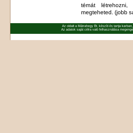
témát létrehozni
megteheted. (jobb sá
Az oldalt a Mátrahegy Bt. készíti és tartja karban
Az adatok saját célra való felhasználása megenged