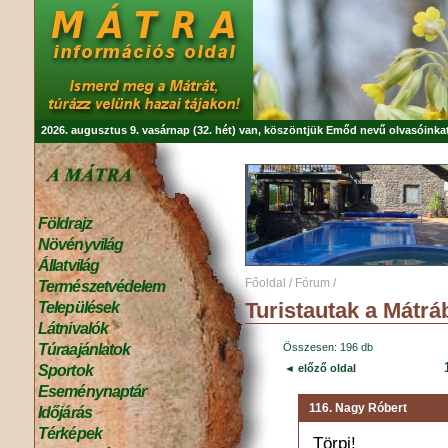
2026. augusztus 9. vasárnap (32. hét) van, köszöntjük
Emőd
nevű olvasóinkat
Földrajz
Növényvilág
Állatvilág
Főoldal
/
Fórum
/
Természetvédelem
Turistautak a Mátrá
Települések
Látnivalók
Túraajánlatok
Összesen: 196 db
Sportok
◄ előző oldal
Eseménynaptár
116. Nagy Róbert
Időjárás
Térképek
Törpi!