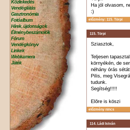
Közlekedés
Ha jól olvasom, 
Vendéglátás
:)
Gasztronómia
előzmény: 115. Törpi
Fotóalbum
Hírek, újdonságok
Élménybeszámolók
115. Törpi
Fórum
Sziasztok,
Vendégkönyv
Linkek
Teljesen tapasztal
Webkamera
Játék
környékén, de sem
néhány órás sétá
Pilis, meg Visegrá
tudunk.
Segítség!!!!!
Elõre is köszi
előzmény nincs
114. Ládi István