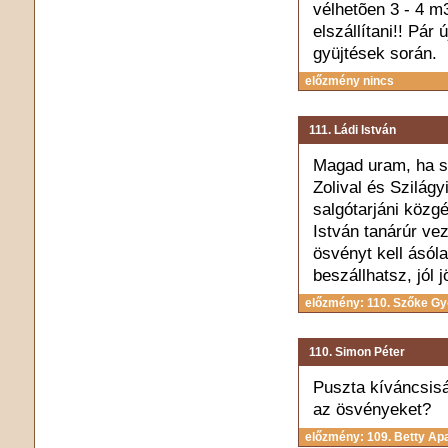
vélhetõen 3 - 4 m
elszállítani!! Pár
gyüjtések során.
előzmény nincs
111. Ládi István
Magad uram, ha sz
Zolival és Szilágy
salgótarjáni közg
István tanárúr ve
ösvényt kell ásólap
beszállhatsz, jól 
előzmény: 110. Szőke G
110. Simon Péter
Puszta kíváncsisá
az ösvényeket?
előzmény: 109. Betty Ap