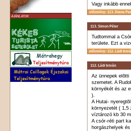
Vagy inkább ennek
előzmény: 113. Diana Pa
AJÁNLATOK
113. Simon Péter
Tudtommal a Csór-
területe. Ezt a viz
előzmény: 112. Ládi Istv
112. Ládi István
Az ünnepek elõtti 
szemetet. A Rudol
környékét és az e
).
A Hutai- nyeregtõl
környezetét ( 1,5 
víztározó kb 30 m
A csór-réti part k
horgászhelyek és 