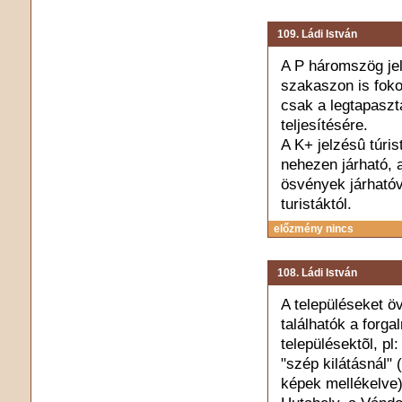
109. Ládi István
A P háromszög jel
szakaszon is foko
csak a legtapaszt
teljesítésére.
A K+ jelzésû túri
nehezen járható, 
ösvények járhatóvá
turistáktól.
előzmény nincs
108. Ládi István
A településeket ö
találhatók a forg
településektõl, pl:
"szép kilátásnál" 
képek mellékelve)