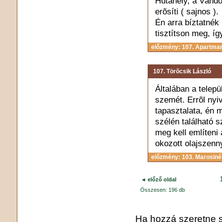
Hutahely, a Vándor
erõsíti ( sajnos ).
Én arra bíztatnék
tisztítson meg, íg
előzmény: 107. Apartma
107. Törõcsik László
Általában a telepü
szemét. Errõl ny
tapasztalata, én m
szélén található 
meg kell említeni
okozott olajszenn
előzmény: 103. Marosiné 
◄ előző oldal
Összesen: 196 db
Ha hozzá szeretne sz